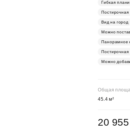
Субсидии
Гибкая плани
Постирочная
Вид на город
Можно постав
Панорамное о
Постирочная 
Можно добав
Общая площ
45.4 м²
20 955