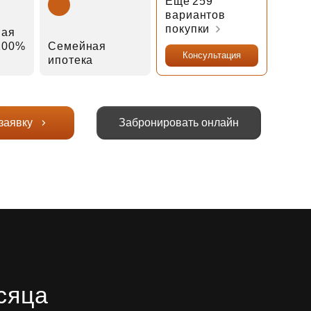
Еще 259
вариантов
покупки
ная
 100%
Семейная
Консультация
ипотека
заявку
Забронировать онлайн
сяца