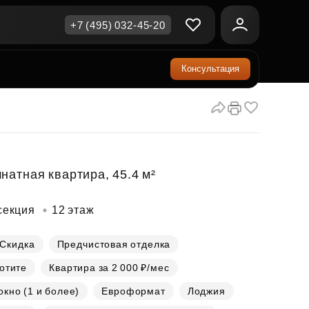
+7 (495) 032-45-20
Консультация
ичная недвижимость
еринский капитал
ите сейчас — платите
ка и продажа
ом
упка онлайн
Все акции
А
родная недвижимость
и скидки
натная квартира, 45.4 м²
рт в окружении природы
Все акции
секция
12 этаж
стиции в коммерцию
возможности для роста
Скидка
Предчистовая отделка
хотите
Квартира за 2 000 ₽/мес
осы и ответы
кно (1 и более)
Евроформат
Лоджия
ы на популярные вопросы