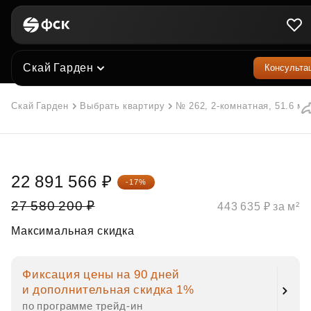
Скай Гарден
Консульта
Скай Гарден
Выбрать квартиру
№ 262, 2-комнатная, 51.6 м²
22 891 566 ₽
-17%
27 580 200 ₽
443 635 ₽ за м²
Максимальная скидка
Фиксация цены на 90 дней
и дополнительная скидка 1%
по программе трейд‑ин