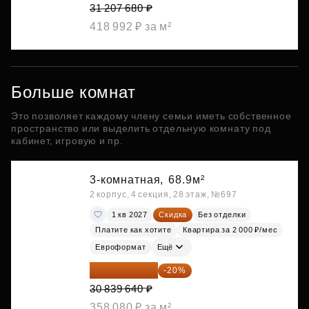
31 207 680 ₽
418 992 ₽ за м²
Больше комнат
Это позволяет каждому члену семьи иметь собственное
пространство или выделить отдельную комнату под
кабинет, игровую и пр.
3-комнатная,
68.9м²
2 корпус, 4 секция, 28 этаж, №697
1 кв 2027
Скидка
Без отделки
Платите как хотите
Квартира за 2 000 ₽/мес
Евроформат
Ещё
24 671 712 ₽
-20%
30 839 640 ₽
358 080 ₽ за м²