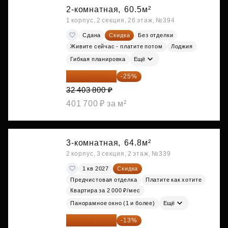
2-комнатная,
60.5м²
1 корпус, 2 секция, 26 этаж, №394
Сдана
Скидка
Без отделки
Живите сейчас - платите потом
Лоджия
Гибкая планировка
Ещё
24 302 850 ₽
-25%
32 403 800 ₽
401 700 ₽ за м²
3-комнатная,
64.8м²
2 корпус, 3 секция, 2 этаж, №339
1 кв 2027
Скидка
Предчистовая отделка
Платите как хотите
Квартира за 2 000 ₽/мес
Панорамное окно (1 и более)
Ещё
27 150 682 ₽
-13%