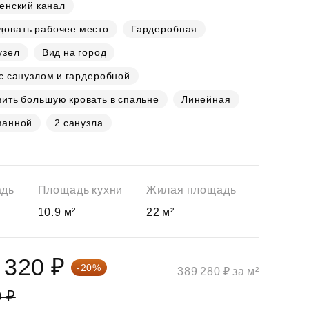
енский канал
довать рабочее место
Гардеробная
узел
Вид на город
с санузлом и гардеробной
ить большую кровать в спальне
Линейная
ванной
2 санузла
адь
Площадь кухни
Жилая площадь
10.9 м²
22 м²
 320 ₽
-20%
389 280 ₽ за м²
0 ₽