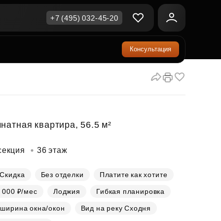
+7 (495) 032-45-20
Консультация
ичная недвижимость
еринский капитал
ите сейчас — платите
ка и продажа
ом
упка онлайн
Все акции
А
родная недвижимость
и скидки
натная квартира, 56.5 м²
рт в окружении природы
Все акции
секция
36 этаж
стиции в коммерцию
возможности для роста
Скидка
Без отделки
Платите как хотите
 000 ₽/мес
Лоджия
Гибкая планировка
осы и ответы
 ширина окна/окон
Вид на реку Сходня
ы на популярные вопросы