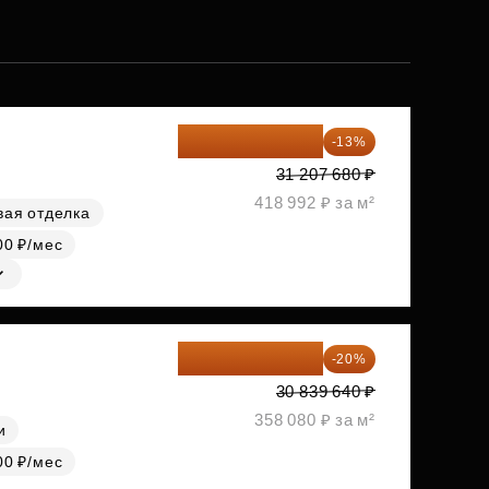
27 150 682 ₽
-13%
31 207 680 ₽
418 992 ₽ за м²
вая отделка
00 ₽/мес
24 671 712 ₽
-20%
30 839 640 ₽
358 080 ₽ за м²
и
00 ₽/мес