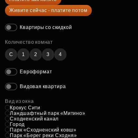
Живите сейчас - платите потом
Квартиры со скидкой
Количество комнат
C
1
2
3
4
Евроформат
Видовая квартира
Вид из окна
Крокус Сити
Ландшафтный парк «Митино»
Сходненский канал
Город
Парк «Сходненский ковш»
Парк «Берег реки Сходня»