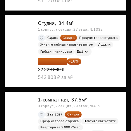
511 270 ₽ за м²
Студия,
34.4м²
1 корпус, 7 секция, 27 этаж, №1332
Сдана
Скидка
Предчистовая отделка
Живите сейчас - платите потом
Лоджия
Гибкая планировка
Ещё
18 672 595 ₽
-16%
22 229 280 ₽
542 808 ₽ за м²
1-комнатная,
37.5м²
3 корпус, 2 секция, 29 этаж, №419
2 кв 2027
Скидка
Предчистовая отделка
Платите как хотите
Квартира за 2 000 ₽/мес