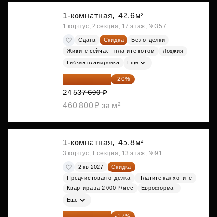
1-комнатная,
42.6м²
1 корпус, 2 секция, 17 этаж, №357
Сдана
Скидка
Без отделки
Живите сейчас - платите потом
Лоджия
Гибкая планировка
Ещё
19 630 080 ₽
-20%
24 537 600 ₽
460 800 ₽ за м²
1-комнатная,
45.8м²
3 корпус, 1 секция, 13 этаж, №91
2 кв 2027
Скидка
Предчистовая отделка
Платите как хотите
Квартира за 2 000 ₽/мес
Евроформат
Ещё
20 014 371 ₽
-17%