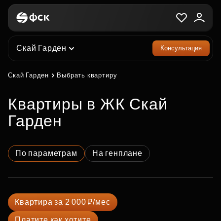
Скай Гарден
Консультация
Скай Гарден
Выбрать квартиру
квартиры в ЖК Скай
Гарден
По параметрам
На генплане
Квартира за 2 000 ₽/мес
Платите как хотите