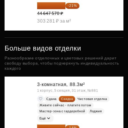
35 271 580 ₽
-21%
44 647 570 ₽
303 281 ₽ за м²
Больше видов отделки
Разнообразие отделочных и цветовых решений дарит
свободу выбора, чтобы подчеркнуть индивидуальность
каждого
3-комнатная,
88.3м²
1 корпус, 5 секция, 31 этаж, №881
Сдана
Скидка
Чистовая отделка
Живите сейчас - платите потом
Мастер-зона с гардеробной
Лоджия
Ещё
40 201 577 ₽
-14%