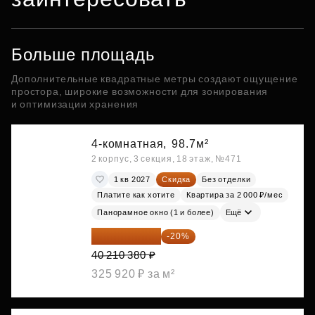
Больше площадь
Дополнительные квадратные метры создают ощущение
простора, широкие возможности для зонирования
и оптимизации хранения
4-комнатная,
98.7м²
2 корпус, 3 секция, 18 этаж, №471
1 кв 2027
Скидка
Без отделки
Платите как хотите
Квартира за 2 000 ₽/мес
Панорамное окно (1 и более)
Ещё
32 168 304 ₽
-20%
40 210 380 ₽
325 920 ₽ за м²