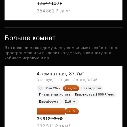
48 147 190 ₽
354 861 ₽ за м²
Больше комнат
Это позволяет каждому члену семьи иметь собственное
пространство или выделить отдельную комнату под
кабинет, игровую и пр.
4-комнатная,
87.7м²
3 корпус, 1 секция, 18 этаж, №136
2 кв 2027
Скидка
Без отделки
Платите как хотите
Квартира за 2 000 ₽/мес
Евроформат
Ещё
29 161 215 ₽
-21%
36 912 930 ₽
332 511 ₽ за м²