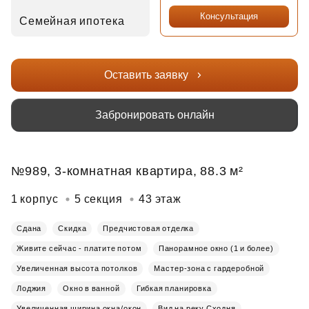
Консультация
Семейная ипотека
Оставить заявку
Забронировать онлайн
№989, 3-комнатная квартира, 88.3 м²
1 корпус
5 секция
43 этаж
Сдана
Скидка
Предчистовая отделка
Живите сейчас - платите потом
Панорамное окно (1 и более)
Увеличенная высота потолков
Мастер-зона с гардеробной
Лоджия
Окно в ванной
Гибкая планировка
Увеличенная ширина окна/окон
Вид на реку Сходня