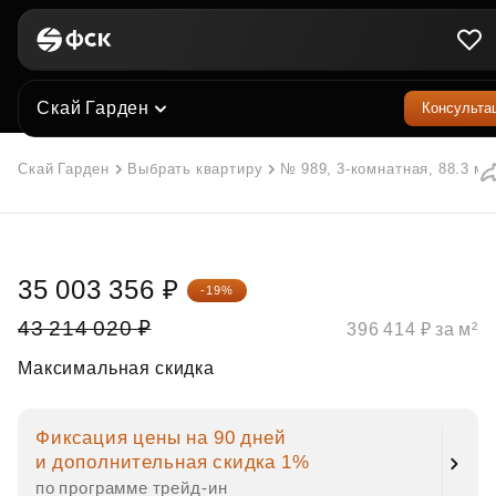
Скай Гарден
Консульта
Скай Гарден
Выбрать квартиру
№ 989, 3-комнатная, 88.3 м²
35 003 356 ₽
-19%
43 214 020 ₽
396 414 ₽ за м²
Максимальная скидка
Фиксация цены на 90 дней
и дополнительная скидка 1%
по программе трейд‑ин