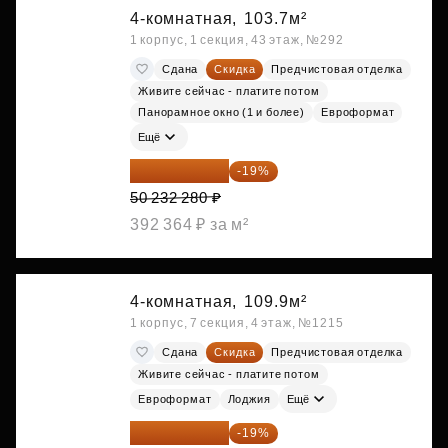
4-комнатная,
103.7м²
1 корпус, 1 секция, 43 этаж, №292
Сдана
Скидка
Предчистовая отделка
Живите сейчас - платите потом
Панорамное окно (1 и более)
Евроформат
Ещё
40 688 147 ₽
-19%
50 232 280 ₽
392 364 ₽ за м²
4-комнатная,
109.9м²
1 корпус, 7 секция, 4 этаж, №1215
Сдана
Скидка
Предчистовая отделка
Живите сейчас - платите потом
Евроформат
Лоджия
Ещё
38 999 224 ₽
-19%