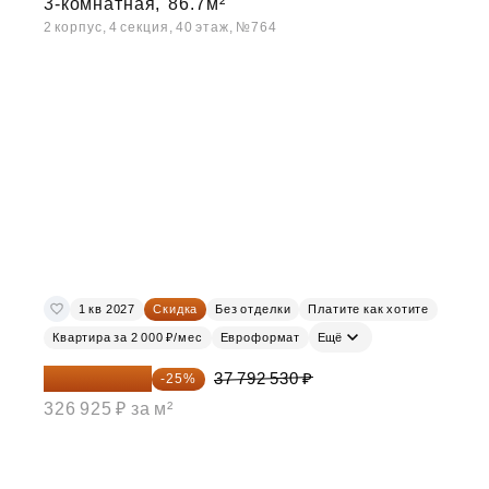
3-комнатная,
86.7м²
2 корпус, 4 секция, 40 этаж, №764
1 кв 2027
Скидка
Без отделки
Платите как хотите
Квартира за 2 000 ₽/мес
Евроформат
Ещё
28 344 398 ₽
37 792 530 ₽
-25%
326 925 ₽ за м²