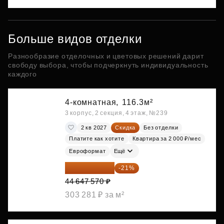
Больше видов отделки
Разнообразие отделочных и цветовых решений дарит
свободу выбора, чтобы подчеркнуть индивидуальность
каждого
4-комнатная,
116.3м²
3 корпус, 2 секция, 4 этаж, №239
2 кв 2027
Скидка
Без отделки
Платите как хотите
Квартира за 2 000 ₽/мес
Евроформат
Ещё
35 271 580 ₽
-21%
44 647 570 ₽
303 281 ₽ за м²