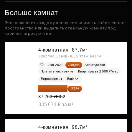
Больше комнат
Это позволяет каждому члену семьи иметь собственное
пространство или выделить отдельную комнату под
кабинет, игровую и пр.
4-комнатная,
87.7м²
3 корпус, 1 секция, 19 этаж, №144
2 кв 2027
Скидка
Без отделки
Платите как хотите
Квартира за 2 000 ₽/мес
Евроформат
Ещё
29 438 347 ₽
-21%
37 263 730 ₽
335 671 ₽ за м²
4-комнатная,
98.7м²