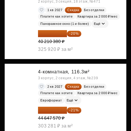
2 корпус, 3 секция, 18 этаж, №471
1 кв 2027
Скидка
Без отделки
Платите как хотите
Квартира за 2 000 ₽/мес
Панорамное окно (1 и более)
Ещё
32 168 304 ₽
-20%
40 210 380 ₽
325 920 ₽ за м²
4-комнатная,
116.3м²
3 корпус, 2 секция, 4 этаж, №239
2 кв 2027
Скидка
Без отделки
Платите как хотите
Квартира за 2 000 ₽/мес
Евроформат
Ещё
35 271 580 ₽
-21%
44 647 570 ₽
303 281 ₽ за м²