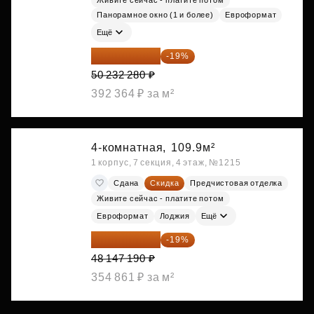
Живите сейчас - платите потом
Панорамное окно (1 и более)
Евроформат
Ещё
40 688 147 ₽
-19%
50 232 280 ₽
392 364 ₽ за м²
4-комнатная,
109.9м²
1 корпус, 7 секция, 4 этаж, №1215
Сдана
Скидка
Предчистовая отделка
Живите сейчас - платите потом
Евроформат
Лоджия
Ещё
38 999 224 ₽
-19%
48 147 190 ₽
354 861 ₽ за м²