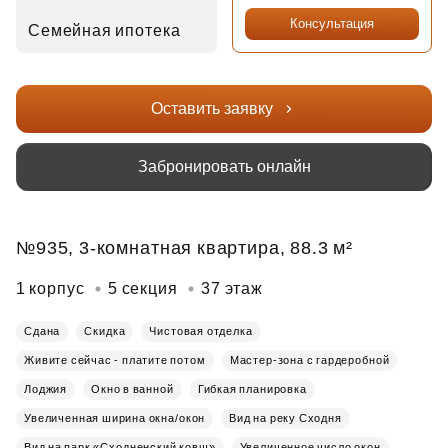
Консультация
Семейная ипотека
Оставить заявку
Забронировать онлайн
№935, 3-комнатная квартира, 88.3 м²
1 корпус
5 секция
37 этаж
Сдана
Скидка
Чистовая отделка
Живите сейчас - платите потом
Мастер-зона с гардеробной
Лоджия
Окно в ванной
Гибкая планировка
Увеличенная ширина окна/окон
Вид на реку Сходня
Вид на парк «Сходненский ковш»
Увеличенное число окон