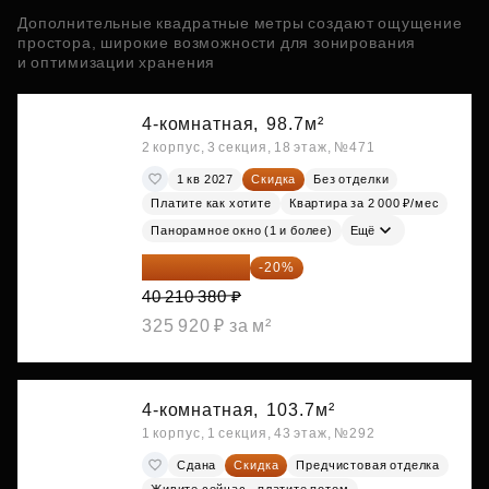
Дополнительные квадратные метры создают ощущение
простора, широкие возможности для зонирования
и оптимизации хранения
4-комнатная,
98.7м²
2 корпус, 3 секция, 18 этаж, №471
1 кв 2027
Скидка
Без отделки
Платите как хотите
Квартира за 2 000 ₽/мес
Панорамное окно (1 и более)
Ещё
32 168 304 ₽
-20%
40 210 380 ₽
325 920 ₽ за м²
4-комнатная,
103.7м²
1 корпус, 1 секция, 43 этаж, №292
Сдана
Скидка
Предчистовая отделка