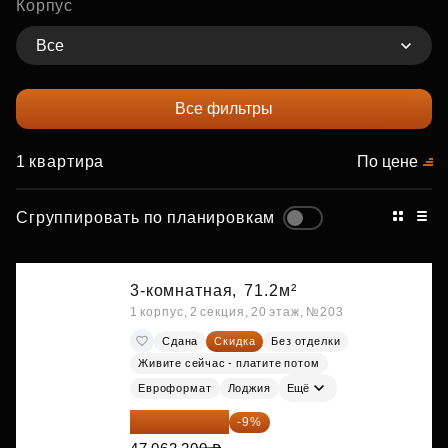
Корпус
Все
Все фильтры
1 квартира
По цене
Сгруппировать по планировкам
3-комнатная,
71.2м²
1 корпус, 2 секция, 20 этаж, №203
Сдана
Скидка
Без отделки
Живите сейчас - платите потом
Евроформат
Лоджия
Ещё
42 827 512 ₽
-9%