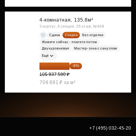
4-комнатная,
135.8м²
3 корпус, 6 секция, 35 этаж, №968
Сдана
Скидка
Без отделки
Живите сейчас - платите потом
Двухуровневая
Мастер-зона с санузлом
Ещё
96 403 198 ₽
-9%
105 937 580 ₽
709 891 ₽ за м²
+7 (495) 032-45-20