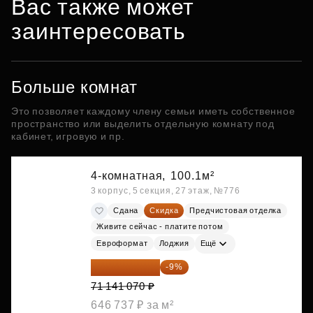
Вас также может
заинтересовать
Больше комнат
Это позволяет каждому члену семьи иметь собственное
пространство или выделить отдельную комнату под
кабинет, игровую и пр.
4-комнатная,
100.1м²
3 корпус, 5 секция, 27 этаж, №776
Сдана
Скидка
Предчистовая отделка
Живите сейчас - платите потом
Евроформат
Лоджия
Ещё
64 738 374 ₽
-9%
71 141 070 ₽
646 737 ₽ за м²