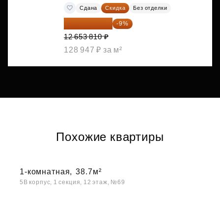
Сдана
Скидка
Без отделки
11 514 967 ₽
-9%
12 653 810 ₽
128 947 ₽ за м²
Похожие квартиры
1-комнатная,
38.7м²
5В корпус, 1 секция, 12 этаж, №69