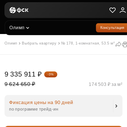
Олимп
Консультация
Олимп
Выбрать квартиру
№ 178, 1-комнатная, 53.5 м²
9 335 911 ₽
-3%
9 624 650 ₽
174 503 ₽ за м²
Фиксация цены на 90 дней
по программе трейд‑ин