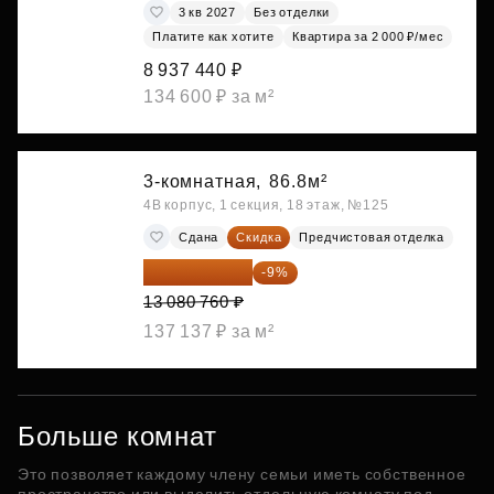
3 кв 2027
Без отделки
Платите как хотите
Квартира за 2 000 ₽/мес
8 937 440 ₽
134 600 ₽ за м²
3-комнатная,
86.8м²
4В корпус, 1 секция, 18 этаж, №125
Сдана
Скидка
Предчистовая отделка
11 903 492 ₽
-9%
13 080 760 ₽
137 137 ₽ за м²
Больше комнат
Это позволяет каждому члену семьи иметь собственное