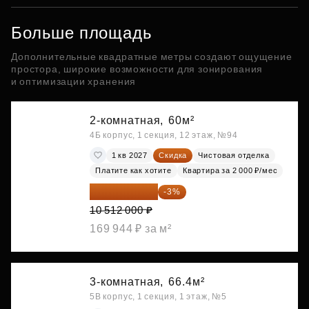
Больше площадь
Дополнительные квадратные метры создают ощущение
простора, широкие возможности для зонирования
и оптимизации хранения
2-комнатная,
60м²
4Б корпус, 1 секция, 12 этаж, №94
1 кв 2027
Скидка
Чистовая отделка
Платите как хотите
Квартира за 2 000 ₽/мес
10 196 640 ₽
-3%
10 512 000 ₽
169 944 ₽ за м²
3-комнатная,
66.4м²
5В корпус, 1 секция, 1 этаж, №5