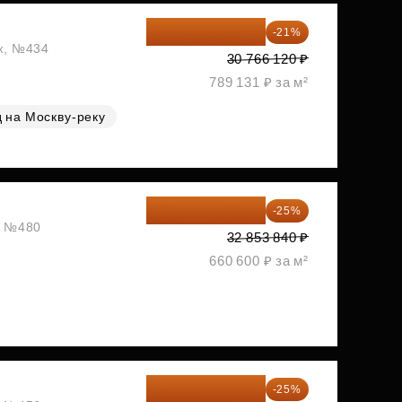
24 305 235 ₽
-21%
аж, №434
30 766 120 ₽
789 131 ₽ за м²
 на Москву-реку
24 640 380 ₽
-25%
ж, №480
32 853 840 ₽
660 600 ₽ за м²
24 791 520 ₽
-25%