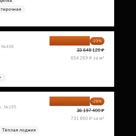
делка
стирочная
25 909 052 ₽
-23%
ж, №458
33 648 120 ₽
654 269 ₽ за м²
26 786 076 ₽
-26%
аж, №195
36 197 400 ₽
731 860 ₽ за м²
Тёплая лоджия