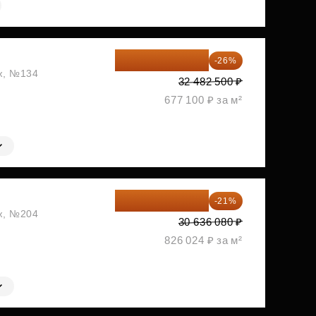
24 037 050 ₽
-26%
аж, №134
32 482 500 ₽
677 100 ₽ за м²
24 202 503 ₽
-21%
аж, №204
30 636 080 ₽
826 024 ₽ за м²