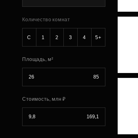
Рефинансирование
Количество комнат
С
1
2
3
4
5+
Площадь, м²
Стоимость, млн ₽