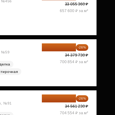
ж, №456
33 055 360 ₽
657 600 ₽ за м²
25 441 000 ₽
-26%
, №59
34 379 730 ₽
700 854 ₽ за м²
делка
стирочная
25 575 310 ₽
-26%
аж, №91
34 561 230 ₽
704 554 ₽ за м²