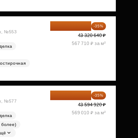
28 158 416 ₽
-35%
аж, №553
43 320 640 ₽
567 710 ₽ за м²
делка
остирочная
28 336 698 ₽
-35%
аж, №577
43 594 920 ₽
569 010 ₽ за м²
делка
 более)
щё