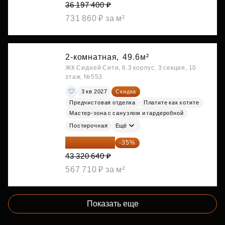
36 197 400 ₽
731 860 ₽ за м²
2-комнатная,
49.6м²
ЖК Сидней Сити, 6.3 корпус, 3 секция, 10
этаж, №553
3 кв 2027
Скидка
Предчистовая отделка
Платите как хотите
Мастер-зона с санузлом и гардеробной
Постирочная
Ещё
28 158 416 ₽
-35%
43 320 640 ₽
567 710 ₽ за м²
Показать еще