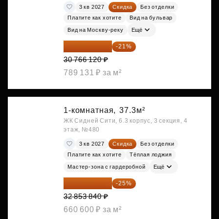
3 кв 2027
Скидка
Без отделки
Платите как хотите
Вид на бульвар
Вид на Москву-реку
Ещё
24 305 235 ₽
-21%
30 766 120 ₽
789 131 ₽ за м²
1-комнатная,
37.3м²
ЖК Сидней Сити, 6.3 корпус, 3 секция, 4
этаж, №480
3 кв 2027
Скидка
Без отделки
Платите как хотите
Тёплая лоджия
Мастер-зона с гардеробной
Ещё
24 640 380 ₽
-25%
32 853 840 ₽
660 600 ₽ за м²