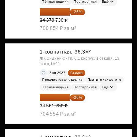
Тёплая лоджия
Постирочная
Ещё
25 441 000 ₽
-26%
34 379 730 ₽
700 854 ₽ за м²
1-комнатная,
36.3м²
ЖК Сидней Сити, 6.1 корпус, 1 секция, 13
этаж, №91
3 кв 2027
Скидка
Предчистовая отделка
Платите как хотите
Тёплая лоджия
Постирочная
Ещё
25 575 310 ₽
-26%
34 561 230 ₽
704 554 ₽ за м²