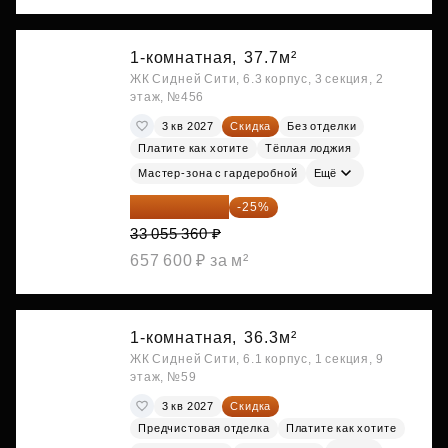
1-комнатная,
37.7м²
ЖК Сидней Сити, 6.3 корпус, 3 секция, 2
этаж, №456
3 кв 2027
Скидка
Без отделки
Платите как хотите
Тёплая лоджия
Мастер-зона с гардеробной
Ещё
24 791 520 ₽
-25%
33 055 360 ₽
657 600 ₽ за м²
1-комнатная,
36.3м²
ЖК Сидней Сити, 6.1 корпус, 1 секция, 9
этаж, №59
3 кв 2027
Скидка
Предчистовая отделка
Платите как хотите