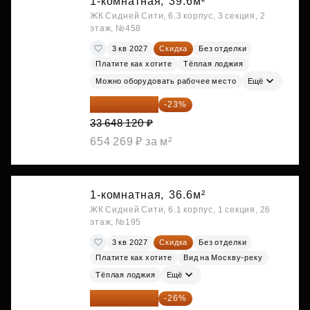
1-комнатная,
39.6м²
ЖК Сидней Сити, 6.3 корпус, 3 секция, 2
этаж, №458
3 кв 2027
Скидка
Без отделки
Платите как хотите
Тёплая лоджия
Можно оборудовать рабочее место
Ещё
25 909 052 ₽
-23%
33 648 120 ₽
654 269 ₽ за м²
1-комнатная,
36.6м²
ЖК Сидней Сити, 6.1 корпус, 1 секция, 26
этаж, №195
3 кв 2027
Скидка
Без отделки
Платите как хотите
Вид на Москву-реку
Тёплая лоджия
Ещё
26 786 076 ₽
-26%