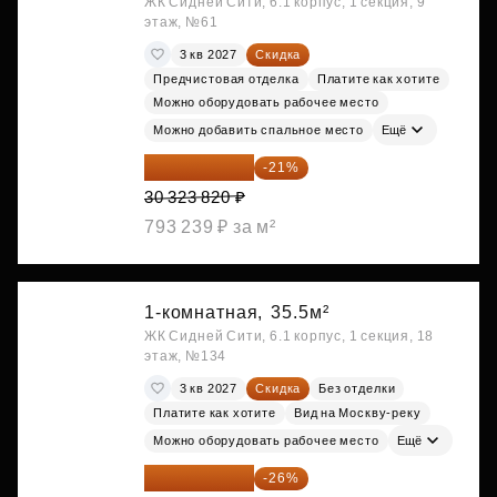
ЖК Сидней Сити, 6.1 корпус, 1 секция, 9
этаж, №61
3 кв 2027
Скидка
Предчистовая отделка
Платите как хотите
Можно оборудовать рабочее место
Можно добавить спальное место
Ещё
23 955 818 ₽
-21%
30 323 820 ₽
793 239 ₽ за м²
1-комнатная,
35.5м²
ЖК Сидней Сити, 6.1 корпус, 1 секция, 18
этаж, №134
3 кв 2027
Скидка
Без отделки
Платите как хотите
Вид на Москву-реку
Можно оборудовать рабочее место
Ещё
24 037 050 ₽
-26%