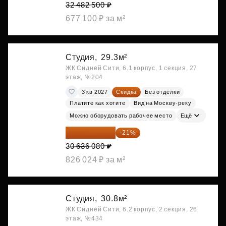
32 482 500 ₽
677 100 ₽ за м²
Студия,
29.3м²
ЖК Сидней Сити, 6.1 корпус, 1 секция, 27
этаж, №204
3 кв 2027
Скидка
Без отделки
Платите как хотите
Вид на Москву-реку
Можно оборудовать рабочее место
Ещё
24 202 503 ₽
-21%
30 636 080 ₽
826 024 ₽ за м²
Студия,
30.8м²
ЖК Сидней Сити, 6.2 корпус, 2 секция, 26
этаж, №434