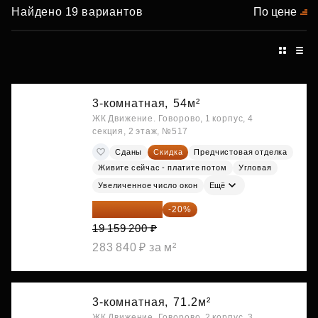
Найдено 19 вариантов
По цене
3-комнатная,
54м²
ЖК Движение. Говорово, 1 корпус, 4
секция, 2 этаж, №517
Сданы
Скидка
Предчистовая отделка
Живите сейчас - платите потом
Угловая
Увеличенное число окон
Ещё
15 327 360 ₽
-20%
19 159 200 ₽
283 840 ₽ за м²
3-комнатная,
71.2м²
ЖК Движение. Говорово, 2 корпус, 3