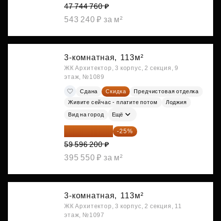
47 744 760 ₽
543 240 ₽ за м²
3-комнатная,
113м²
ЖК Архитектор, 3 корпус, 2 секция, 9
этаж, №1089
Сдана
Скидка
Предчистовая отделка
Живите сейчас - платите потом
Лоджия
Вид на город
Ещё
44 697 150 ₽
-25%
59 596 200 ₽
395 550 ₽ за м²
3-комнатная,
113м²
ЖК Архитектор, 3 корпус, 2 секция, 11
этаж, №1097