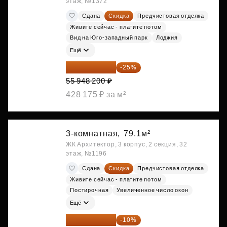
этаж, №1372
Сдана
Скидка
Предчистовая отделка
Живите сейчас - платите потом
Вид на Юго-западный парк
Лоджия
Ещё
41 961 150 ₽
-25%
55 948 200 ₽
428 175 ₽ за м²
3-комнатная,
79.1м²
ЖК Архитектор, 3 корпус, 2 секция, 32
этаж, №1196
Сдана
Скидка
Предчистовая отделка
Живите сейчас - платите потом
Постирочная
Увеличенное число окон
Ещё
42 970 284 ₽
-10%