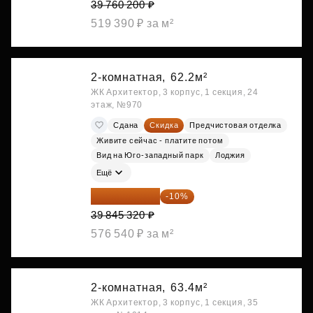
39 760 200 ₽
519 390 ₽ за м²
2-комнатная,
62.2м²
ЖК Архитектор, 3 корпус, 1 секция, 24
этаж, №970
Сдана
Скидка
Предчистовая отделка
Живите сейчас - платите потом
Вид на Юго-западный парк
Лоджия
Ещё
35 860 788 ₽
-10%
39 845 320 ₽
576 540 ₽ за м²
2-комнатная,
63.4м²
ЖК Архитектор, 3 корпус, 1 секция, 35