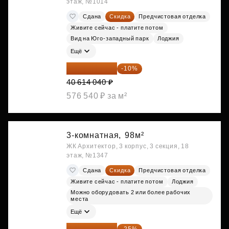
этаж, №1014
Сдана
Скидка
Предчистовая отделка
Живите сейчас - платите потом
Вид на Юго-западный парк
Лоджия
Ещё
36 552 636 ₽
-10%
40 614 040 ₽
576 540 ₽ за м²
3-комнатная,
98м²
ЖК Архитектор, 3 корпус, 3 секция, 18
этаж, №1347
Сдана
Скидка
Предчистовая отделка
Живите сейчас - платите потом
Лоджия
Можно оборудовать 2 или более рабочих
места
Ещё
41 520 150 ₽
-25%