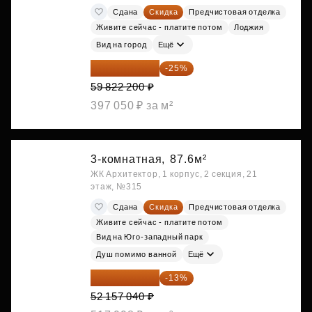
Сдана
Скидка
Предчистовая отделка
Живите сейчас - платите потом
Лоджия
Вид на город
Ещё
44 866 650 ₽
-25%
59 822 200 ₽
397 050 ₽ за м²
3-комнатная,
87.6м²
ЖК Архитектор, 1 корпус, 2 секция, 21
этаж, №315
Сдана
Скидка
Предчистовая отделка
Живите сейчас - платите потом
Вид на Юго-западный парк
Душ помимо ванной
Ещё
45 376 625 ₽
-13%
52 157 040 ₽