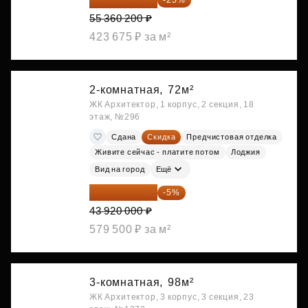
55 360 200 ₽
423 675 ₽ за м²
2-комнатная,
72м²
ЖК Архитектор, 1 корпус, 2 секция, 18
этаж, №296
Сдана
Скидка
Предчистовая отделка
Живите сейчас - платите потом
Лоджия
Вид на город
Ещё
41 724 000 ₽
-5%
43 920 000 ₽
579 500 ₽ за м²
3-комнатная,
98м²
ЖК Архитектор, 3 корпус, 3 секция, 23