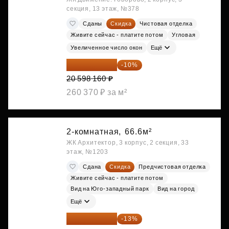
секция, 13 этаж, №378
Сданы
Скидка
Чистовая отделка
Живите сейчас - платите потом
Угловая
Увеличенное число окон
Ещё
18 538 344 ₽
-10%
20 598 160 ₽
260 370 ₽ за м²
2-комнатная,
66.6м²
ЖК Архитектор, 3 корпус, 2 секция, 33
этаж, №1203
Сдана
Скидка
Предчистовая отделка
Живите сейчас - платите потом
Вид на Юго-западный парк
Вид на город
Ещё
34 591 374 ₽
-13%