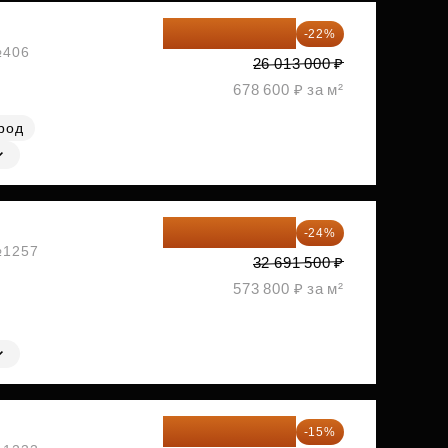
20 290 140 ₽
-22%
№406
26 013 000 ₽
678 600 ₽ за м²
род
24 845 540 ₽
-24%
 №1257
32 691 500 ₽
573 800 ₽ за м²
33 166 575 ₽
-15%