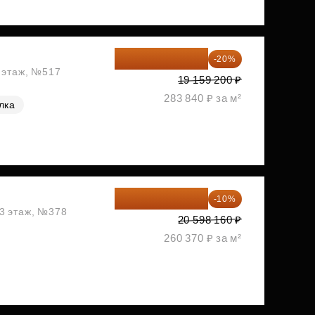
15 327 360 ₽
-20%
2 этаж, №517
19 159 200 ₽
283 840 ₽ за м²
лка
18 538 344 ₽
-10%
13 этаж, №378
20 598 160 ₽
260 370 ₽ за м²