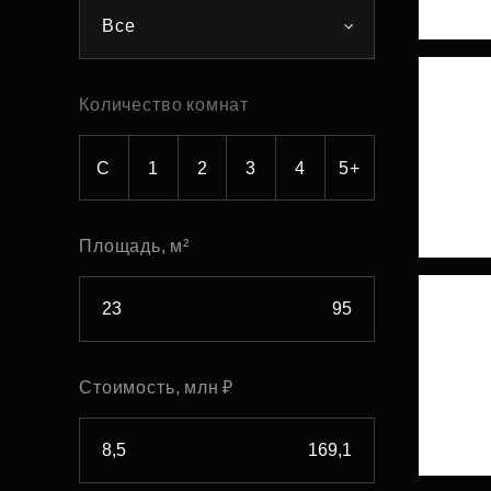
Все
Рефинансирование
Количество комнат
С
1
2
3
4
5+
Площадь, м²
Стоимость, млн ₽