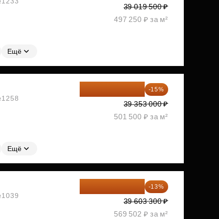
 №1233
39 019 500 ₽
497 250 ₽ за м²
Ещё
33 450 050 ₽
-15%
 №1258
39 353 000 ₽
501 500 ₽ за м²
Ещё
34 454 871 ₽
-13%
 №1039
39 603 300 ₽
569 502 ₽ за м²