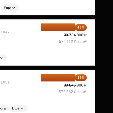
Ещё
34 612 776 ₽
-13%
 №1047
39 784 800 ₽
572 112 ₽ за м²
34 665 411 ₽
-13%
 №1051
39 845 300 ₽
572 982 ₽ за м²
ста
Ещё