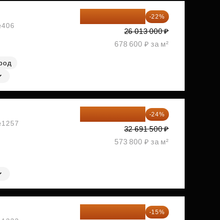
20 290 140 ₽
-22%
№406
26 013 000 ₽
678 600 ₽ за м²
род
24 845 540 ₽
-24%
 №1257
32 691 500 ₽
573 800 ₽ за м²
33 166 575 ₽
-15%