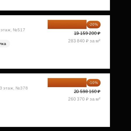
15 327 360 ₽
-20%
2 этаж, №517
19 159 200 ₽
283 840 ₽ за м²
лка
18 538 344 ₽
-10%
13 этаж, №378
20 598 160 ₽
260 370 ₽ за м²