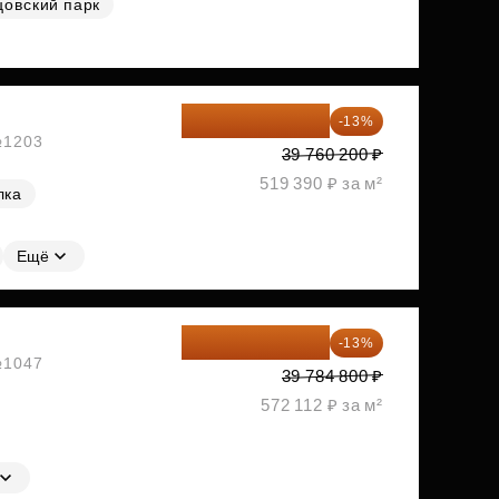
цовский парк
34 591 374 ₽
-13%
 №1203
39 760 200 ₽
519 390 ₽ за м²
лка
Ещё
34 612 776 ₽
-13%
 №1047
39 784 800 ₽
572 112 ₽ за м²