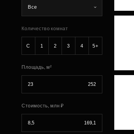
Все
Рефинансирование
Количество комнат
С
1
2
3
4
5+
Площадь, м²
Стоимость, млн ₽