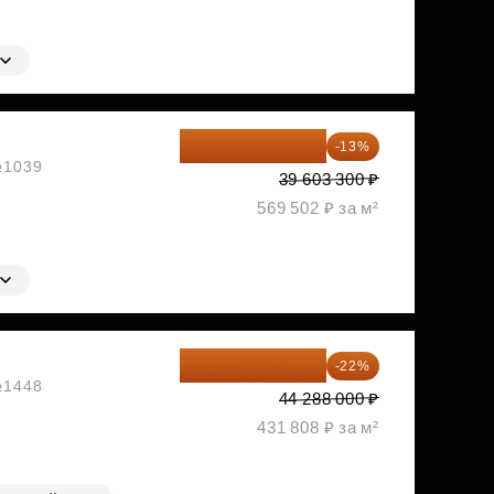
34 454 871 ₽
-13%
 №1039
39 603 300 ₽
569 502 ₽ за м²
34 544 640 ₽
-22%
 №1448
44 288 000 ₽
431 808 ₽ за м²