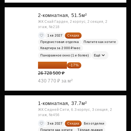
2-комнатная,
51.5м²
ЖК Скай Гарден, 2 корпус, 2 секция, 2
этаж, №218
1 кв 2027
Скидка
Предчистовая отделка
Платите как хотите
Квартира за 2 000 ₽/мес
Панорамное окно (1 и более)
Ещё
22 184 655 ₽
-17%
26 728 500 ₽
430 770 ₽ за м²
1-комнатная,
37.7м²
ЖК Сидней Сити, 6.3 корпус, 3 секция, 2
этаж, №456
3 кв 2027
Скидка
Без отделки
Платите как хотите
Тёплая лоджия