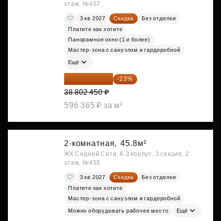
этаж, №457
3 кв 2027
Скидка
Без отделки
Платите как хотите
Панорамное окно (1 и более)
Мастер-зона с санузлом и гардеробной
Ещё
29 877 887 ₽
-23%
38 802 450 ₽
596 365 ₽ за м²
2-комнатная,
45.8м²
ЖК Сидней Сити, 6.3 корпус, 3 секция, 2
этаж, №455
3 кв 2027
Скидка
Без отделки
Платите как хотите
Мастер-зона с санузлом и гардеробной
Можно оборудовать рабочее место
Ещё