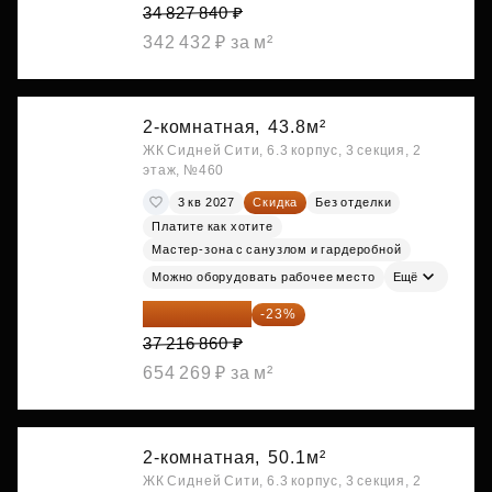
34 827 840 ₽
342 432 ₽ за м²
2-комнатная,
43.8м²
ЖК Сидней Сити, 6.3 корпус, 3 секция, 2
этаж, №460
3 кв 2027
Скидка
Без отделки
Платите как хотите
Мастер-зона с санузлом и гардеробной
Можно оборудовать рабочее место
Ещё
28 656 982 ₽
-23%
37 216 860 ₽
654 269 ₽ за м²
2-комнатная,
50.1м²
ЖК Сидней Сити, 6.3 корпус, 3 секция, 2