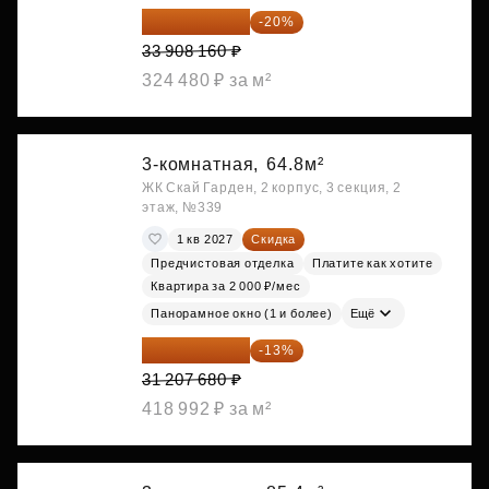
27 126 528 ₽
-20%
33 908 160 ₽
324 480 ₽ за м²
3-комнатная,
64.8м²
ЖК Скай Гарден, 2 корпус, 3 секция, 2
этаж, №339
1 кв 2027
Скидка
Предчистовая отделка
Платите как хотите
Квартира за 2 000 ₽/мес
Панорамное окно (1 и более)
Ещё
27 150 682 ₽
-13%
31 207 680 ₽
418 992 ₽ за м²