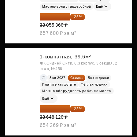
Мастер-зона с гардеробной
Ещё
24 791 520 ₽
-25%
33 055 360 ₽
657 600 ₽ за м²
1-комнатная,
39.6м²
ЖК Сидней Сити, 6.3 корпус, 3 секция, 2
этаж, №458
3 кв 2027
Скидка
Без отделки
Платите как хотите
Тёплая лоджия
Можно оборудовать рабочее место
Ещё
25 909 052 ₽
-23%
33 648 120 ₽
654 269 ₽ за м²