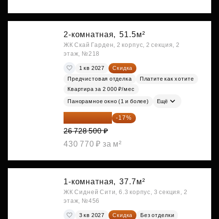
2-комнатная,
51.5м²
ЖК Скай Гарден, 2 корпус, 2 секция, 2
этаж, №218
1 кв 2027
Скидка
Предчистовая отделка
Платите как хотите
Квартира за 2 000 ₽/мес
Панорамное окно (1 и более)
Ещё
22 184 655 ₽
-17%
26 728 500 ₽
430 770 ₽ за м²
1-комнатная,
37.7м²
ЖК Сидней Сити, 6.3 корпус, 3 секция, 2
этаж, №456
3 кв 2027
Скидка
Без отделки