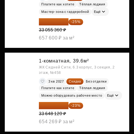
Платите как хотите
Тёплая лоджия
Мастер-зона с гардеробной
Ещё
24 791 520 ₽
-25%
33 055 360 ₽
657 600 ₽ за м²
1-комнатная,
39.6м²
ЖК Сидней Сити, 6.3 корпус, 3 секция, 2
этаж, №458
3 кв 2027
Скидка
Без отделки
Платите как хотите
Тёплая лоджия
Можно оборудовать рабочее место
Ещё
25 909 052 ₽
-23%
33 648 120 ₽
654 269 ₽ за м²