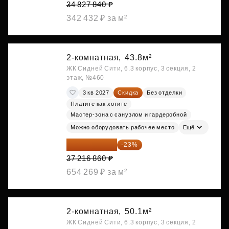
34 827 840 ₽
342 432 ₽ за м²
2-комнатная,
43.8м²
ЖК Сидней Сити, 6.3 корпус, 3 секция, 2
этаж, №460
3 кв 2027
Скидка
Без отделки
Платите как хотите
Мастер-зона с санузлом и гардеробной
Можно оборудовать рабочее место
Ещё
28 656 982 ₽
-23%
37 216 860 ₽
654 269 ₽ за м²
2-комнатная,
50.1м²
ЖК Сидней Сити, 6.3 корпус, 3 секция, 2