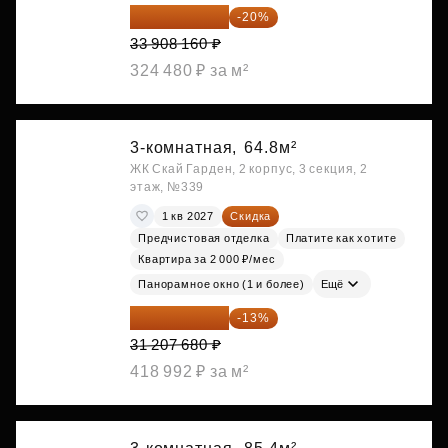
27 126 528 ₽
-20%
33 908 160 ₽
324 480 ₽ за м²
3-комнатная,
64.8м²
ЖК Скай Гарден, 2 корпус, 3 секция, 2
этаж, №339
1 кв 2027
Скидка
Предчистовая отделка
Платите как хотите
Квартира за 2 000 ₽/мес
Панорамное окно (1 и более)
Ещё
27 150 682 ₽
-13%
31 207 680 ₽
418 992 ₽ за м²