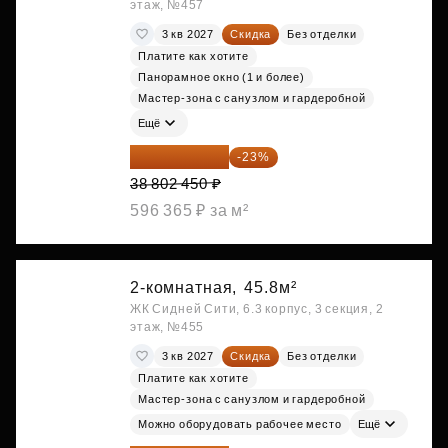
этаж, №457
3 кв 2027
Скидка
Без отделки
Платите как хотите
Панорамное окно (1 и более)
Мастер-зона с санузлом и гардеробной
Ещё
29 877 887 ₽
-23%
38 802 450 ₽
596 365 ₽ за м²
2-комнатная,
45.8м²
ЖК Сидней Сити, 6.3 корпус, 3 секция, 2
этаж, №455
3 кв 2027
Скидка
Без отделки
Платите как хотите
Мастер-зона с санузлом и гардеробной
Можно оборудовать рабочее место
Ещё