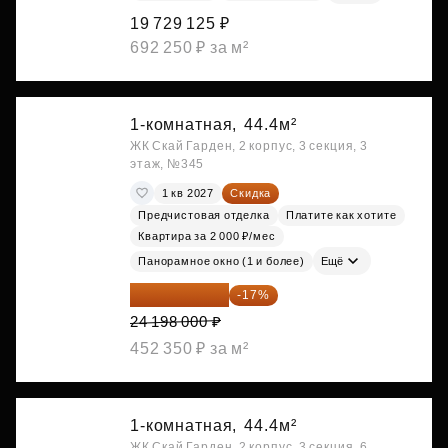
19 729 125 ₽
692 250 ₽ за м²
1-комнатная,
44.4м²
ЖК Скай Гарден, 2 корпус, 3 секция, 3
этаж, №345
1 кв 2027
Скидка
Предчистовая отделка
Платите как хотите
Квартира за 2 000 ₽/мес
Панорамное окно (1 и более)
Ещё
20 084 340 ₽
-17%
24 198 000 ₽
452 350 ₽ за м²
1-комнатная,
44.4м²
ЖК Скай Гарден, 2 корпус, 3 секция, 6