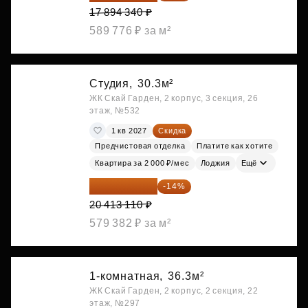
17 894 340 ₽
589 776 ₽ за м²
Студия,
30.3м²
ЖК Скай Гарден, 2 корпус, 3 секция, 26
этаж, №532
1 кв 2027
Скидка
Предчистовая отделка
Платите как хотите
Квартира за 2 000 ₽/мес
Лоджия
Ещё
17 555 275 ₽
-14%
20 413 110 ₽
579 382 ₽ за м²
1-комнатная,
36.3м²
ЖК Скай Гарден, 2 корпус, 2 секция, 22
этаж, №297