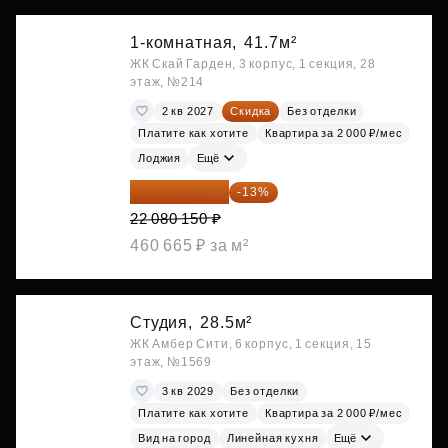
1-комнатная,
41.7м²
ЖК Скай Гарден, 3 корпус, 1 секция, 28
этаж, №214
2 кв 2027
Скидка
Без отделки
Платите как хотите
Квартира за 2 000 ₽/мес
Лоджия
Ещё
19 209 731 ₽
-13%
22 080 150 ₽
460 665 ₽ за м²
Студия,
28.5м²
ЖК Амбер Сити, 6 корпус, 1 секция, 15
этаж, №1569
3 кв 2029
Без отделки
Платите как хотите
Квартира за 2 000 ₽/мес
Вид на город
Линейная кухня
Ещё