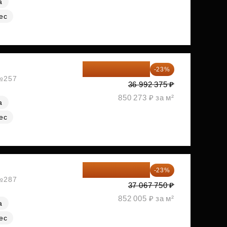
а
ес
28 484 129 ₽
-23%
 №257
36 992 375 ₽
850 273 ₽ за м²
а
ес
28 542 168 ₽
-23%
 №287
37 067 750 ₽
852 005 ₽ за м²
а
ес