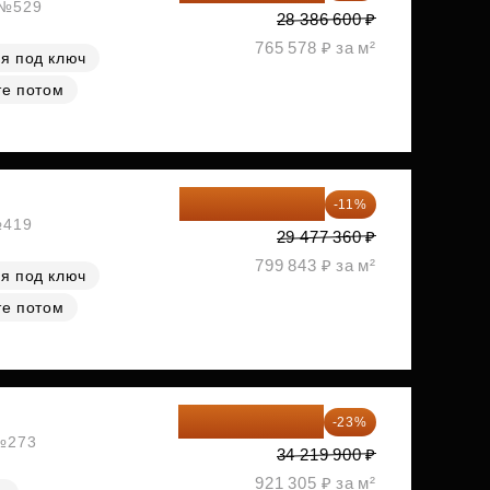
, №529
28 386 600 ₽
765 578 ₽ за м²
я под ключ
те потом
26 234 850 ₽
-11%
№419
29 477 360 ₽
799 843 ₽ за м²
я под ключ
те потом
26 349 323 ₽
-23%
 №273
34 219 900 ₽
921 305 ₽ за м²