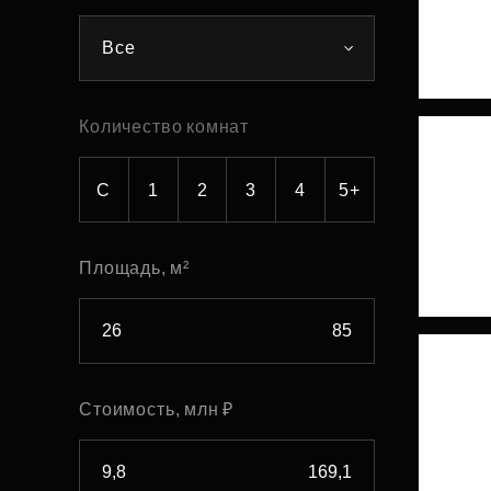
Рефинансирование
Все
Количество комнат
С
1
2
3
4
5+
Площадь, м²
Стоимость, млн ₽