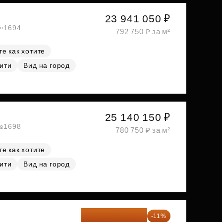
23 941 050 ₽
 №1694
792 750 ₽ за м²
е как хотите
ити
Вид на город
25 140 150 ₽
 №1698
780 750 ₽ за м²
е как хотите
ити
Вид на город
25 264 074 ₽
-11%