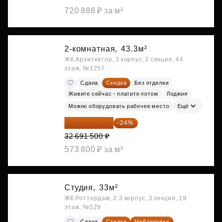
720 888 ₽ за м²
2-комнатная,
43.3м²
ЖК Архитектор, 3 корпус, 2 секция, 44
этаж, №1257
Сдана
Скидка
Без отделки
Живите сейчас - платите потом
Лоджия
Можно оборудовать рабочее место
Ещё
24 845 540 ₽
-24%
32 691 500 ₽
573 800 ₽ за м²
Студия,
33м²
ЖК Роттердам, 2.3 корпус, 3 секция, 19
этаж, №529
Сдана
Скидка
Меблировка