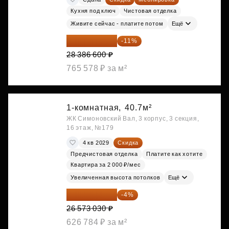
Кухня под ключ
Чистовая отделка
Живите сейчас - платите потом
Ещё
25 264 074 ₽
-11%
28 386 600 ₽
765 578 ₽ за м²
1-комнатная,
40.7м²
ЖК Симоновский Вал, 3 корпус, 3 секция,
16 этаж, №179
4 кв 2029
Скидка
Предчистовая отделка
Платите как хотите
Квартира за 2 000 ₽/мес
Увеличенная высота потолков
Ещё
25 510 109 ₽
-4%
26 573 030 ₽
626 784 ₽ за м²