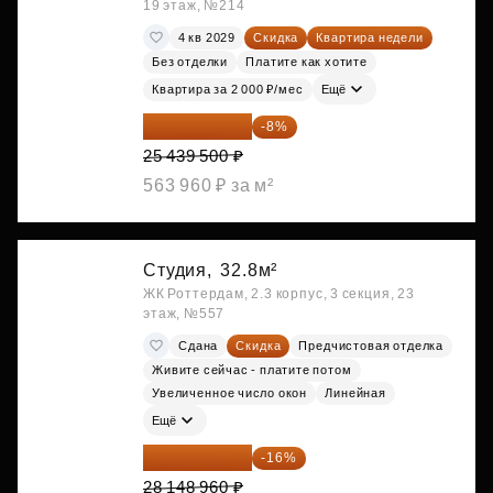
19 этаж, №214
4 кв 2029
Скидка
Квартира недели
Без отделки
Платите как хотите
Квартира за 2 000 ₽/мес
Ещё
23 404 340 ₽
-8%
25 439 500 ₽
563 960 ₽ за м²
Студия,
32.8м²
ЖК Роттердам, 2.3 корпус, 3 секция, 23
этаж, №557
Сдана
Скидка
Предчистовая отделка
Живите сейчас - платите потом
Увеличенное число окон
Линейная
Ещё
23 645 126 ₽
-16%
28 148 960 ₽