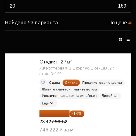
Найдено 53 варианта
По цене
Студия,
27м²
ЖК Роттердам, 2.1 корпус, 1 секция, 27
этаж, №190
Сдана
Скидка
Предчистовая отделка
Живите сейчас - платите потом
Увеличенная ширина окна/окон
Линейная
Ещё
20 147 994 ₽
-14%
23 427 900 ₽
746 222 ₽ за м²