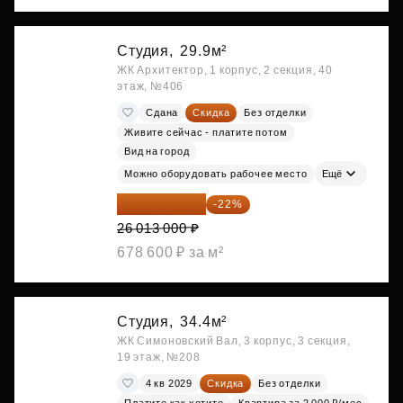
Студия,
29.9м²
ЖК Архитектор, 1 корпус, 2 секция, 40
этаж, №406
Сдана
Скидка
Без отделки
Живите сейчас - платите потом
Вид на город
Можно оборудовать рабочее место
Ещё
20 290 140 ₽
-22%
26 013 000 ₽
678 600 ₽ за м²
Студия,
34.4м²
ЖК Симоновский Вал, 3 корпус, 3 секция,
19 этаж, №208
4 кв 2029
Скидка
Без отделки