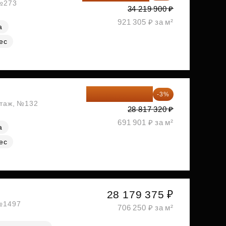
 №273
34 219 900 ₽
921 305 ₽ за м²
а
ес
27 952 800 ₽
-3%
этаж, №132
28 817 320 ₽
691 901 ₽ за м²
а
ес
28 179 375 ₽
 №1497
706 250 ₽ за м²