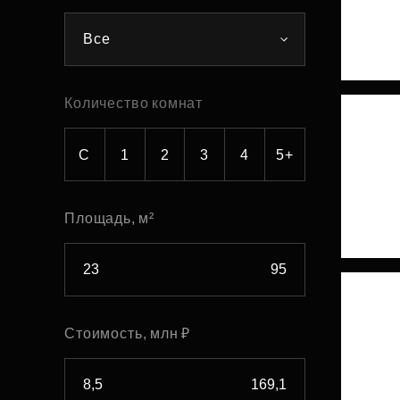
Рефинансирование
Все
Количество комнат
С
1
2
3
4
5+
Площадь, м²
Стоимость, млн ₽