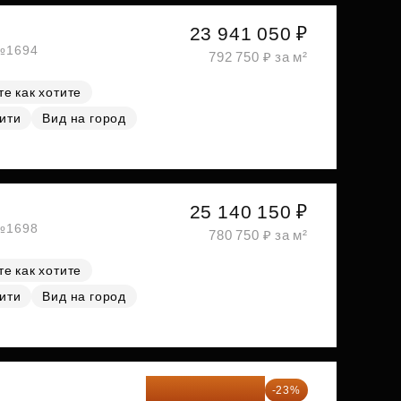
23 941 050 ₽
 №1694
792 750 ₽ за м²
е как хотите
ити
Вид на город
25 140 150 ₽
 №1698
780 750 ₽ за м²
е как хотите
ити
Вид на город
26 349 323 ₽
-23%