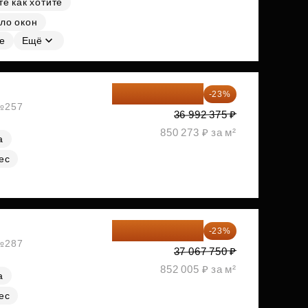
е как хотите
ло окон
е
Ещё
28 484 129 ₽
-23%
 №257
36 992 375 ₽
850 273 ₽ за м²
а
ес
28 542 168 ₽
-23%
 №287
37 067 750 ₽
852 005 ₽ за м²
а
ес