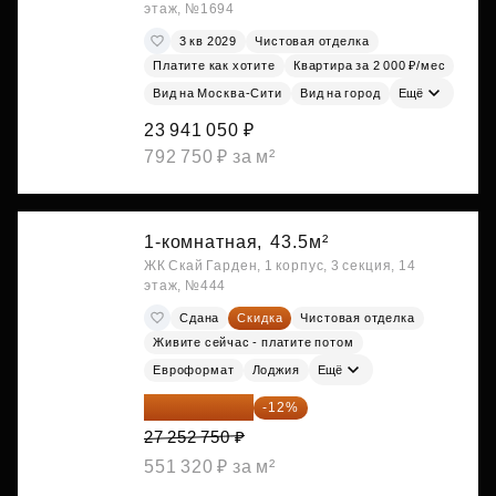
этаж, №1694
3 кв 2029
Чистовая отделка
Платите как хотите
Квартира за 2 000 ₽/мес
Вид на Москва-Сити
Вид на город
Ещё
23 941 050 ₽
792 750 ₽ за м²
1-комнатная,
43.5м²
ЖК Скай Гарден, 1 корпус, 3 секция, 14
этаж, №444
Сдана
Скидка
Чистовая отделка
Живите сейчас - платите потом
Евроформат
Лоджия
Ещё
23 982 420 ₽
-12%
27 252 750 ₽
551 320 ₽ за м²