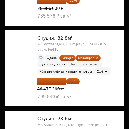
25 264 074 ₽
-11%
28 386 600 ₽
765 578 ₽ за м²
Студия,
32.8м²
ЖК Роттердам, 2.3 корпус, 3 секция, 5
этаж, №419
Сдана
Скидка
Меблировка
Кухня под ключ
Чистовая отделка
Живите сейчас - платите потом
Ещё
26 234 850 ₽
-11%
29 477 360 ₽
799 843 ₽ за м²
Студия,
28.6м²
ЖК Амбер Сити, 4 корпус, 1 секция, 20