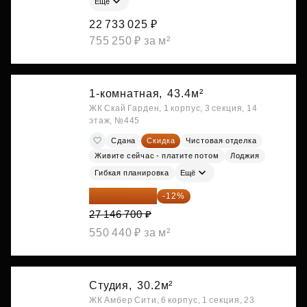
Ещё
22 733 025 ₽
755 250 ₽ за м²
1-комнатная,
43.4м²
ЖК Скай Гарден, 1 корпус, 3 секция, 14
этаж, №445
Сдана
Скидка
Чистовая отделка
Живите сейчас - платите потом
Лоджия
Гибкая планировка
Ещё
23 889 096 ₽
-12%
27 146 700 ₽
550 440 ₽ за м²
Студия,
30.2м²
ЖК Амбер Сити, 6 корпус, 1 секция, 23