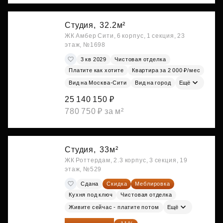
Студия,
32.2м²
ЖК Амбер Сити, 6 корпус, 1 секция, 23
этаж, №1698
3 кв 2029
Чистовая отделка
Платите как хотите
Квартира за 2 000 ₽/мес
Вид на Москва-Сити
Вид на город
Ещё
25 140 150 ₽
780 750 ₽ за м²
Студия,
33м²
ЖК Роттердам, 2.3 корпус, 3 секция, 19
этаж, №529
Сдана
Скидка
Меблировка
Кухня под ключ
Чистовая отделка
Живите сейчас - платите потом
Ещё