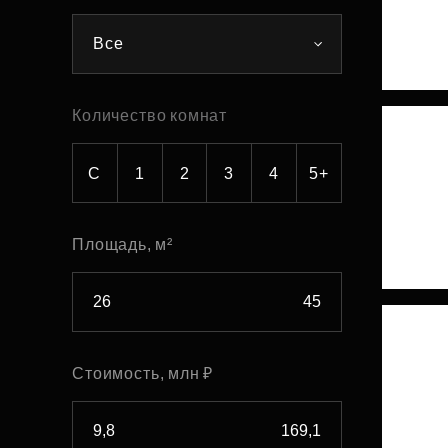
Рефинансирование
Все
Количество комнат
С
1
2
3
4
5+
Площадь, м²
Стоимость, млн ₽