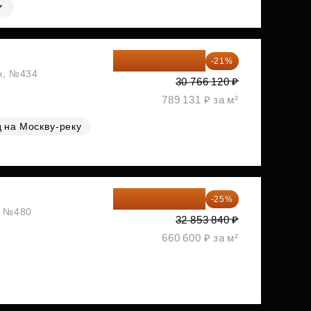
24 305 235 ₽
-21%
аж, №434
30 766 120 ₽
789 131 ₽ за м²
 на Москву-реку
24 640 380 ₽
-25%
ж, №480
32 853 840 ₽
660 600 ₽ за м²