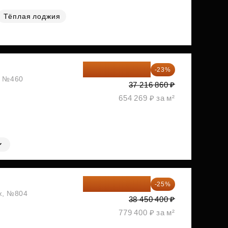
Тёплая лоджия
28 656 982 ₽
-23%
ж, №460
37 216 860 ₽
654 269 ₽ за м²
28 837 800 ₽
-25%
аж, №804
38 450 400 ₽
779 400 ₽ за м²