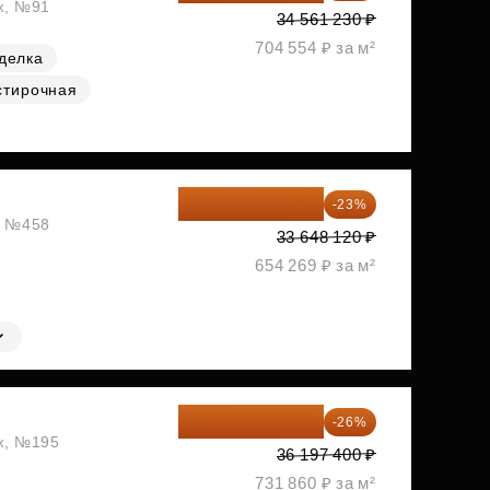
аж, №91
34 561 230 ₽
704 554 ₽ за м²
делка
стирочная
25 909 052 ₽
-23%
ж, №458
33 648 120 ₽
654 269 ₽ за м²
26 786 076 ₽
-26%
аж, №195
36 197 400 ₽
731 860 ₽ за м²