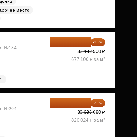
делка
абочее место
24 037 050 ₽
-26%
аж, №134
32 482 500 ₽
677 100 ₽ за м²
24 202 503 ₽
-21%
аж, №204
30 636 080 ₽
826 024 ₽ за м²