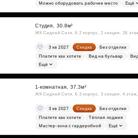
Можно оборудовать рабочее место
Ещё
Студия,
30.8м²
ЖК Сидней Сити, 6.2 корпус, 2 секция, 26 эт
3 кв 2027
Скидка
Без отделки
Платите как хотите
Вид на бульвар
Вид
Ещё
1-комнатная,
37.3м²
ЖК Сидней Сити, 6.3 корпус, 3 секция, 4 эта
3 кв 2027
Скидка
Без отделки
Платите как хотите
Тёплая лоджия
Мастер-зона с гардеробной
Ещё