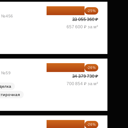
24 791 520 ₽
-25%
ж, №456
33 055 360 ₽
657 600 ₽ за м²
25 441 000 ₽
-26%
, №59
34 379 730 ₽
700 854 ₽ за м²
делка
стирочная
25 575 310 ₽
-26%