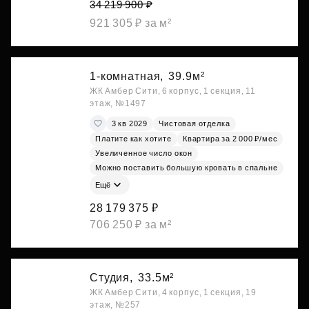
34 219 900 ₽
921 305 ₽ за м²
1-комнатная,
39.9м²
ЖК Амбер Сити, 6 корпус, 1 секция, 11
этаж, №1497
3 кв 2029
Чистовая отделка
Платите как хотите
Квартира за 2 000 ₽/мес
Увеличенное число окон
Можно поставить большую кровать в спальне
Ещё
28 179 375 ₽
706 250 ₽ за м²
Студия,
33.5м²
ЖК Амбер Сити, 4 корпус, 1 секция, 19
этаж, №257