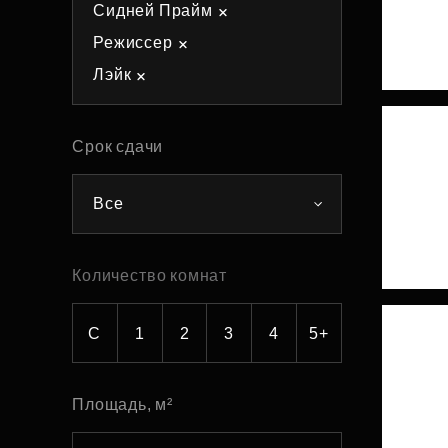
Сидней Прайм
Рефинансирование
Режиссер
Лэйк
Срок сдачи
Все
Количество комнат
С
1
2
3
4
5+
Площадь, м²