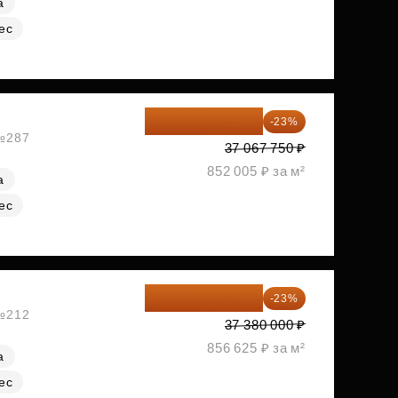
а
ес
28 542 168 ₽
-23%
 №287
37 067 750 ₽
852 005 ₽ за м²
а
ес
28 782 600 ₽
-23%
 №212
37 380 000 ₽
856 625 ₽ за м²
а
ес