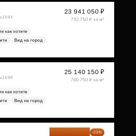
23 941 050 ₽
 №1694
792 750 ₽ за м²
е как хотите
ити
Вид на город
25 140 150 ₽
 №1698
780 750 ₽ за м²
е как хотите
ити
Вид на город
26 349 323 ₽
-23%