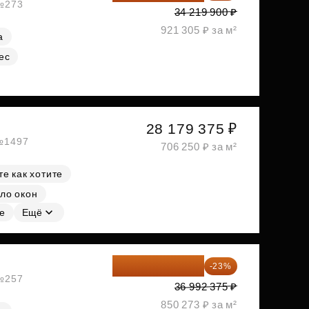
 №273
34 219 900 ₽
921 305 ₽ за м²
а
ес
28 179 375 ₽
 №1497
706 250 ₽ за м²
е как хотите
ло окон
е
Ещё
28 484 129 ₽
-23%
 №257
36 992 375 ₽
850 273 ₽ за м²