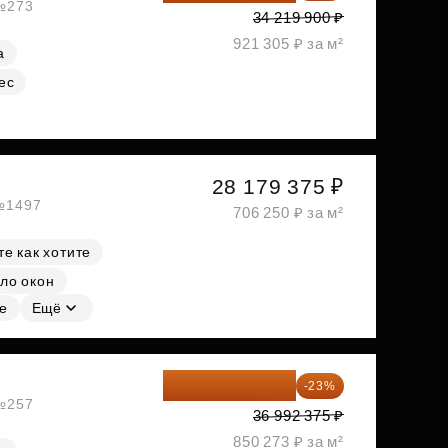
 №273
34 219 900 ₽
921 305 ₽ за м²
а
ес
28 179 375 ₽
 №1497
706 250 ₽ за м²
е как хотите
ло окон
е
Ещё
28 484 129 ₽
-23%
 №257
36 992 375 ₽
850 273 ₽ за м²