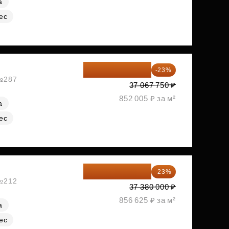
а
ес
28 542 168 ₽
-23%
 №287
37 067 750 ₽
852 005 ₽ за м²
а
ес
28 782 600 ₽
-23%
 №212
37 380 000 ₽
856 625 ₽ за м²
а
ес