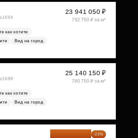
23 941 050 ₽
 №1694
792 750 ₽ за м²
е как хотите
ити
Вид на город
25 140 150 ₽
 №1698
780 750 ₽ за м²
е как хотите
ити
Вид на город
26 349 323 ₽
-23%