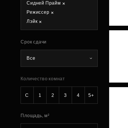
Сидней Прайм
Рефинансирование
Режиссер
Лэйк
Срок сдачи
Все
Количество комнат
С
1
2
3
4
5+
Площадь, м²