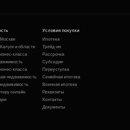
ость
Условия покупки
 Москве
Ипотека
Калуге и области
Трейд-ин
изнес-класса
Рассрочка
движимость
Субсидии
изнес-класса
Переуступка
кая недвижимость
Семейная ипотека
недвижимость
Военная ипотека
ртиру онлайн
Реквизиты
дки
Контакты
Документы