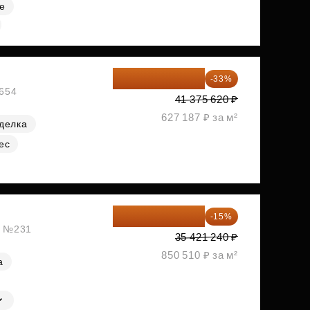
е
27 721 665 ₽
-33%
№654
41 375 620 ₽
627 187 ₽ за м²
делка
ес
30 108 054 ₽
-15%
ж, №231
35 421 240 ₽
850 510 ₽ за м²
а