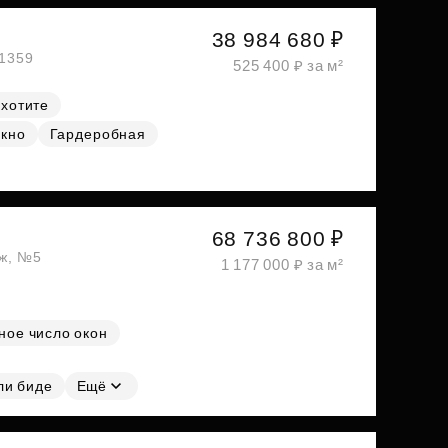
38 984 680 ₽
№1359
525 400 ₽ за м²
 хотите
окно
Гардеробная
68 736 800 ₽
аж, №5
1 177 000 ₽ за м²
ное число окон
ли биде
Ещё