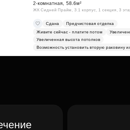
2-комнатная,
58.6м²
ЖК Сидней Прайм, 3.1 корпус, 1 секция, 3 эт
Сдана
Предчистовая отделка
Живите сейчас - платите потом
Увеличен
Увеличенная высота потолков
Возможность установить вторую раковину и
ечение