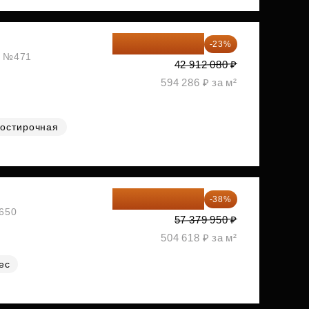
33 042 302 ₽
-23%
ж, №471
42 912 080 ₽
594 286 ₽ за м²
остирочная
35 575 569 ₽
-38%
№650
57 379 950 ₽
504 618 ₽ за м²
ес