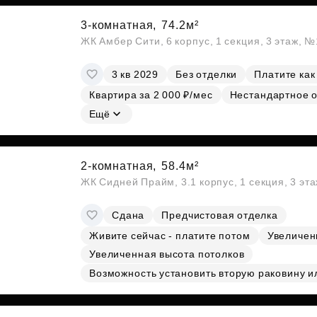
3-комнатная,
74.2м²
ЖК Амбер Сити, 6 корпус, 1 секция, 3 этаж, 
3 кв 2029
Без отделки
Платите как
Квартира за 2 000 ₽/мес
Нестандартное 
Ещё
2-комнатная,
58.4м²
ЖК Сидней Прайм, 3.1 корпус, 1 секция, 3 эт
Сдана
Предчистовая отделка
Живите сейчас - платите потом
Увеличен
Увеличенная высота потолков
Возможность установить вторую раковину и