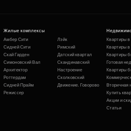
Жилые комплексы
Недвижим
Амбер Сити
Лэйк
Квартиры в
Сидней Сити
Римский
Квартиры в 
Скай Гарден
Датский квартал
Квартиры б
Симоновский Вал
Скандинавский
Готовая не
Архитектор
Настроение
Квартиры б
Роттердам
Сколковский
Коммерчес
Сидней Прайм
Движение. Говорово
Вторичная 
Режиссер
Купить ква
Акции и ски
Статьи