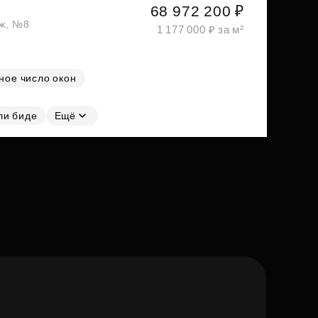
68 972 200 ₽
аж, №8
1 177 000 ₽ за м²
ное число окон
ли биде
Ещё