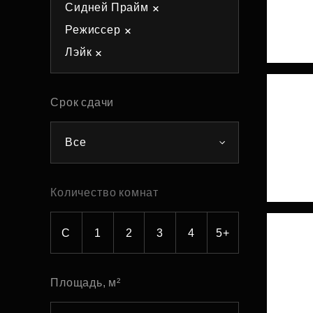
Сидней Прайм
Рефинансирование
Режиссер
Лэйк
Срок сдачи
Все
Количество комнат
С
1
2
3
4
5+
Площадь, м²