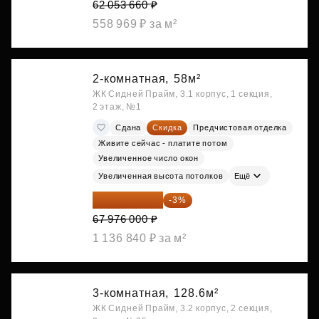
62 053 660 ₽
558 969 ₽ за м²
2-комнатная,
58м²
ЖК Сидней Прайм, 3.1 корпус, 1 секция,
2 этаж, №1
Сдана
Скидка
Предчистовая отделка
Живите сейчас - платите потом
Увеличенное число окон
Увеличенная высота потолков
Ещё
65 936 720 ₽
-3%
67 976 000 ₽
1 136 840 ₽ за м²
3-комнатная,
128.6м²
ЖК Сидней Прайм, 3.2 корпус, 2 секция,