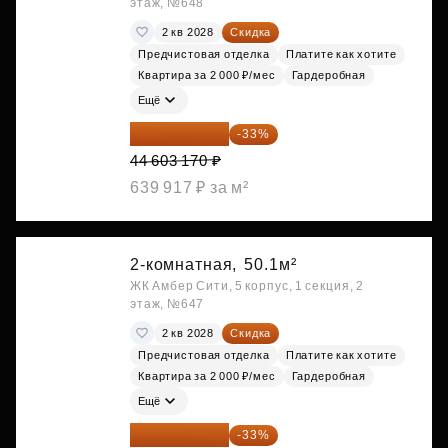
этаж, №648
2 кв 2028
Скидка
Предчистовая отделка
Платите как хотите
Квартира за 2 000 ₽/мес
Гардеробная
Ещё
29 884 124 ₽
-33%
44 603 170 ₽
639 917 ₽ за м²
2-комнатная,
50.1м²
ЖК Амбер Сити, 5 корпус, 1 секция, 2
этаж, №647
2 кв 2028
Скидка
Предчистовая отделка
Платите как хотите
Квартира за 2 000 ₽/мес
Гардеробная
Ещё
30 314 358 ₽
-33%