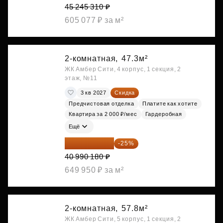
45 245 310 ₽
605 077 ₽ за м²
2-комнатная,
47.3м²
ЖК Амбер Сити, 4 корпус, 1 секция, 2
этаж, №11
3 кв 2027
Скидка
Предчистовая отделка
Платите как хотите
Квартира за 2 000 ₽/мес
Гардеробная
Ещё
30 742 635 ₽
-25%
40 990 180 ₽
649 950 ₽ за м²
2-комнатная,
57.8м²
ЖК Амбер Сити, 5 корпус, 1 секция, 2