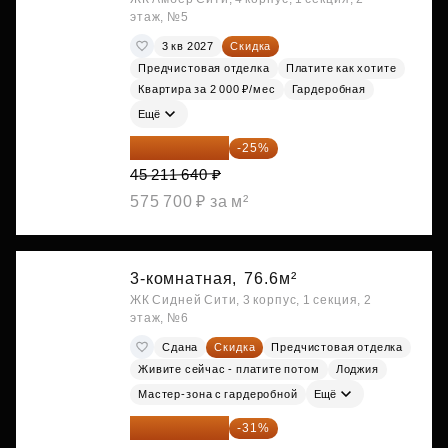
этаж, №5
3 кв 2027
Скидка
Предчистовая отделка
Платите как хотите
Квартира за 2 000 ₽/мес
Гардеробная
Ещё
33 908 730 ₽
-25%
45 211 640 ₽
575 700 ₽ за м²
3-комнатная,
76.6м²
ЖК Сидней Сити, 3 корпус, 1 секция, 2
этаж, №6
Сдана
Скидка
Предчистовая отделка
Живите сейчас - платите потом
Лоджия
Мастер-зона с гардеробной
Ещё
42 817 025 ₽
-31%