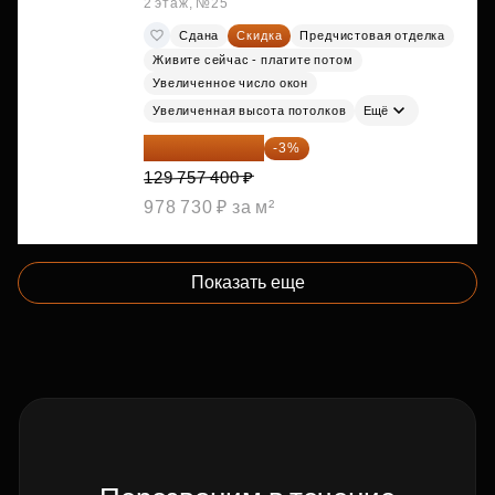
2 этаж, №25
Сдана
Скидка
Предчистовая отделка
Живите сейчас - платите потом
Увеличенное число окон
Увеличенная высота потолков
Ещё
125 864 678 ₽
-3%
129 757 400 ₽
978 730 ₽ за м²
Показать еще