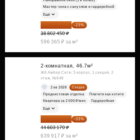
Панорамное окно (1 и более)
Мастер-зона с санузлом и гардеробной
Ещё
29 877 887 ₽
-23%
38 802 450 ₽
596 365 ₽ за м²
2-комнатная,
46.7м²
ЖК Амбер Сити, 5 корпус, 1 секция, 2
этаж, №648
2 кв 2028
Скидка
Предчистовая отделка
Платите как хотите
Квартира за 2 000 ₽/мес
Гардеробная
Ещё
29 884 124 ₽
-33%
44 603 170 ₽
639 917 ₽ за м²