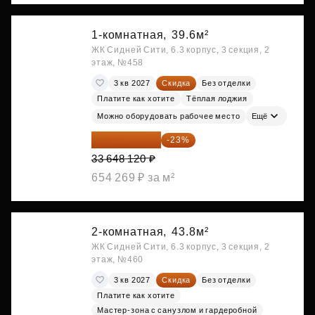
1-комнатная,
39.6м²
ЖК Сидней Сити, 6.3 корпус, 3 секция, 2
этаж, №458
3 кв 2027
Скидка
Без отделки
Платите как хотите
Тёплая лоджия
Можно оборудовать рабочее место
Ещё
25 909 052 ₽
-23%
33 648 120 ₽
654 269 ₽ за м²
2-комнатная,
43.8м²
ЖК Сидней Сити, 6.3 корпус, 3 секция, 2
этаж, №460
3 кв 2027
Скидка
Без отделки
Платите как хотите
Мастер-зона с санузлом и гардеробной