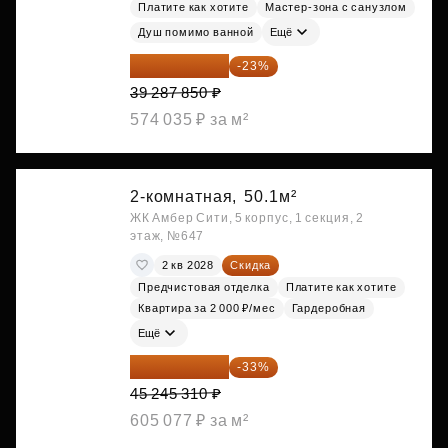
Платите как хотите
Мастер-зона с санузлом
Душ помимо ванной
Ещё
30 251 645 ₽
-23%
39 287 850 ₽
574 035 ₽ за м²
2-комнатная,
50.1м²
ЖК Амбер Сити, 5 корпус, 1 секция, 2
этаж, №647
2 кв 2028
Скидка
Предчистовая отделка
Платите как хотите
Квартира за 2 000 ₽/мес
Гардеробная
Ещё
30 314 358 ₽
-33%
45 245 310 ₽
605 077 ₽ за м²