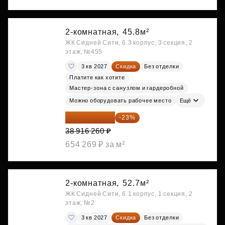
2-комнатная,
45.8м²
ЖК Сидней Сити, 6.3 корпус, 3 секция, 2
этаж, №455
3 кв 2027
Скидка
Без отделки
Платите как хотите
Мастер-зона с санузлом и гардеробной
Можно оборудовать рабочее место
Ещё
29 965 520 ₽
-23%
38 916 260 ₽
654 269 ₽ за м²
2-комнатная,
52.7м²
ЖК Сидней Сити, 6.1 корпус, 1 секция, 2
этаж, №2
3 кв 2027
Скидка
Без отделки