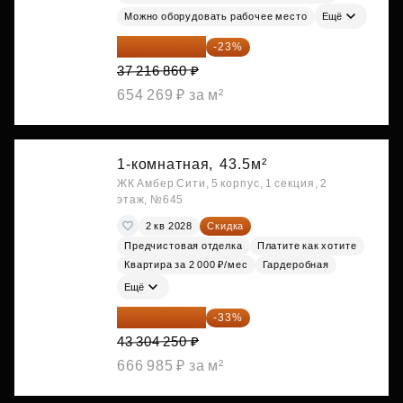
Можно оборудовать рабочее место
Ещё
28 656 982 ₽
-23%
37 216 860 ₽
654 269 ₽ за м²
1-комнатная,
43.5м²
ЖК Амбер Сити, 5 корпус, 1 секция, 2
этаж, №645
2 кв 2028
Скидка
Предчистовая отделка
Платите как хотите
Квартира за 2 000 ₽/мес
Гардеробная
Ещё
29 013 848 ₽
-33%
43 304 250 ₽
666 985 ₽ за м²