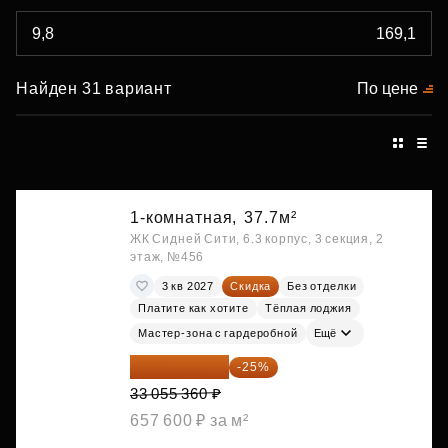
Найден 31 вариант
По цене
1-комнатная,
37.7м²
ЖК Сидней Сити, 6.3 корпус, 3 секция, 2
этаж, №456
3 кв 2027
Скидка
Без отделки
Платите как хотите
Тёплая лоджия
Мастер-зона с гардеробной
Ещё
24 791 520 ₽
-25%
33 055 360 ₽
657 600 ₽ за м²