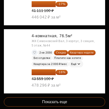
34 122 213 ₽
-17%
41 111 100 ₽
446 042 ₽ за м²
4-комнатная,
76.5м²
ЖК Симоновский Вал, 3 корпус, 3 секция,
5 этаж, №44
2 кв 2030
Скидка
Квартира недели
Без отделки
Платите как хотите
Квартира за 2 000 ₽/мес
Ещё
36 589 644 ₽
-16%
43 559 100 ₽
478 296 ₽ за м²
Показать еще