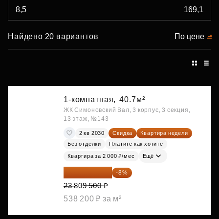
Найдено 20 вариантов
По цене
1-комнатная,
40.7м²
ЖК Симоновский Вал, 3 корпус, 3 секция,
13 этаж, №143
2 кв 2030
Скидка
Квартира недели
Без отделки
Платите как хотите
Квартира за 2 000 ₽/мес
Ещё
21 904 740 ₽
-8%
23 809 500 ₽
538 200 ₽ за м²