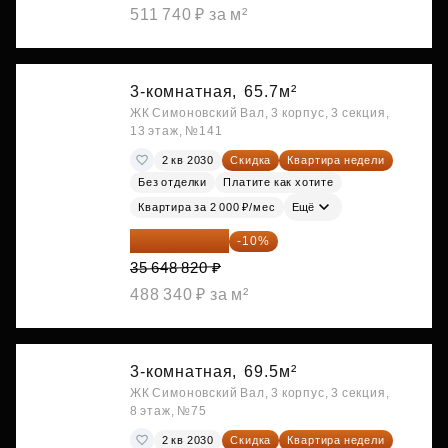
511 740 ₽ за м²
3-комнатная,
65.7м²
ЖК Симоновский Вал, 3 корпус, 3 секция,
13 этаж, №141
2 кв 2030
Скидка
Квартира недели
Без отделки
Платите как хотите
Квартира за 2 000 ₽/мес
Ещё
32 083 938 ₽
-10%
35 648 820 ₽
488 340 ₽ за м²
3-комнатная,
69.5м²
ЖК Симоновский Вал, 3 корпус, 3 секция,
8 этаж, №75
2 кв 2030
Скидка
Квартира недели