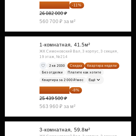
23 212 980 ₽
-11%
26 082 000 ₽
560 700 ₽ за м²
1-комнатная,
41.5м²
ЖК Симоновский Вал, 3 корпус, 3 секция,
19 этаж, №214
2 кв 2030
Скидка
Квартира недели
Без отделки
Платите как хотите
Квартира за 2 000 ₽/мес
Ещё
23 404 340 ₽
-8%
25 439 500 ₽
563 960 ₽ за м²
3-комнатная,
59.8м²