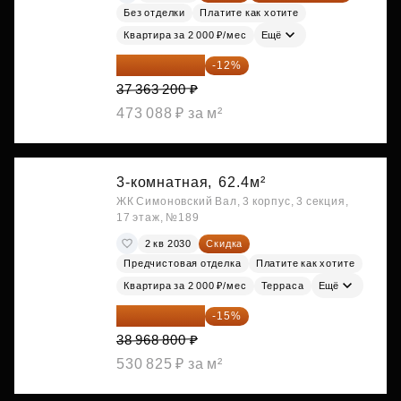
Без отделки
Платите как хотите
Квартира за 2 000 ₽/мес
Ещё
32 879 616 ₽
-12%
37 363 200 ₽
473 088 ₽ за м²
3-комнатная,
62.4м²
ЖК Симоновский Вал, 3 корпус, 3 секция,
17 этаж, №189
2 кв 2030
Скидка
Предчистовая отделка
Платите как хотите
Квартира за 2 000 ₽/мес
Терраса
Ещё
33 123 480 ₽
-15%
38 968 800 ₽
530 825 ₽ за м²