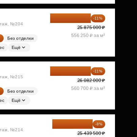
23 028 750 ₽
-11%
этаж, №204
25 875 000 ₽
556 250 ₽ за м²
Без отделки
ес
Ещё
23 212 980 ₽
-11%
этаж, №215
26 082 000 ₽
560 700 ₽ за м²
Без отделки
ес
Ещё
23 404 340 ₽
-8%
этаж, №214
25 439 500 ₽