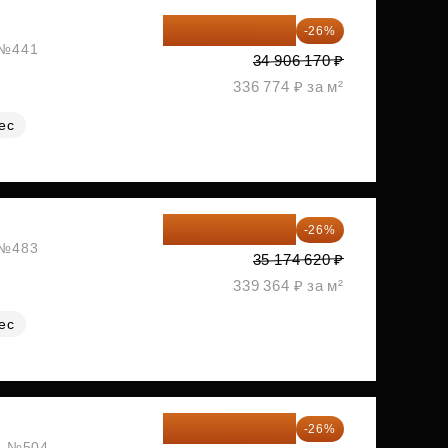
25 830 566 ₽
-26%
, №441
34 906 170 ₽
336 774 ₽ за м²
ес
26 029 219 ₽
-26%
, №483
35 174 620 ₽
339 364 ₽ за м²
ес
26 114 356 ₽
-26%
ж, №504