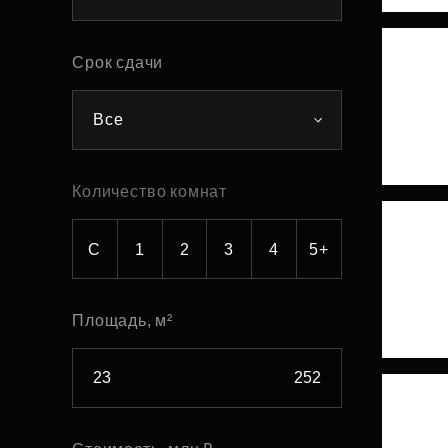
Рефинансирование
Срок сдачи
Все
Количество комнат
С
1
2
3
4
5+
Площадь, м²