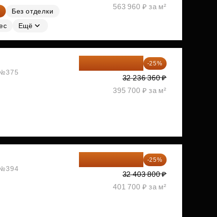
563 960 ₽ за м²
Без отделки
ес
Ещё
24 177 270 ₽
-25%
, №375
32 236 360 ₽
395 700 ₽ за м²
24 302 850 ₽
-25%
, №394
32 403 800 ₽
401 700 ₽ за м²