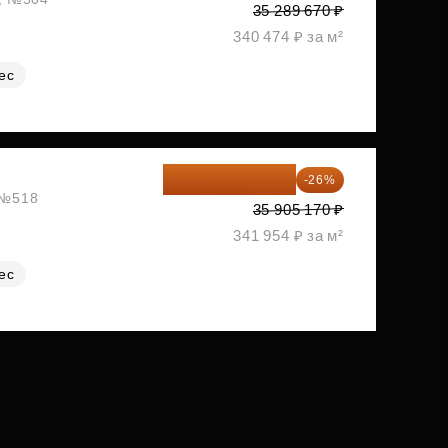
35 289 670 ₽
340 474 ₽ за м²
ес
26 569 826 ₽
-26%
, №518
35 905 170 ₽
341 954 ₽ за м²
ес