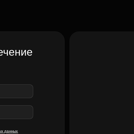
ечение
ых данных