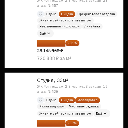
ЖК Роттердам, 2.3 корпус, 3 секция, 23
этаж, №557
Сдана
Скидка
Предчистовая отделка
Живите сейчас - платите потом
Увеличенное число окон
Линейная
Ещё
23 645 126 ₽
-16%
28 148 960 ₽
720 888 ₽ за м²
Студия,
33м²
ЖК Роттердам, 2.3 корпус, 3 секция, 19
этаж, №529
Сдана
Скидка
Меблировка
Кухня под ключ
Чистовая отделка
Живите сейчас - платите потом
Ещё
25 264 074 ₽
-11%