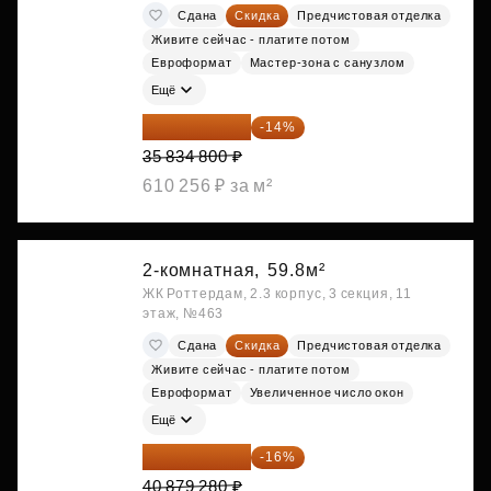
Сдана
Скидка
Предчистовая отделка
Живите сейчас - платите потом
Евроформат
Мастер-зона с санузлом
Ещё
30 817 928 ₽
-14%
35 834 800 ₽
610 256 ₽ за м²
2-комнатная,
59.8м²
ЖК Роттердам, 2.3 корпус, 3 секция, 11
этаж, №463
Сдана
Скидка
Предчистовая отделка
Живите сейчас - платите потом
Евроформат
Увеличенное число окон
Ещё
34 338 595 ₽
-16%
40 879 280 ₽