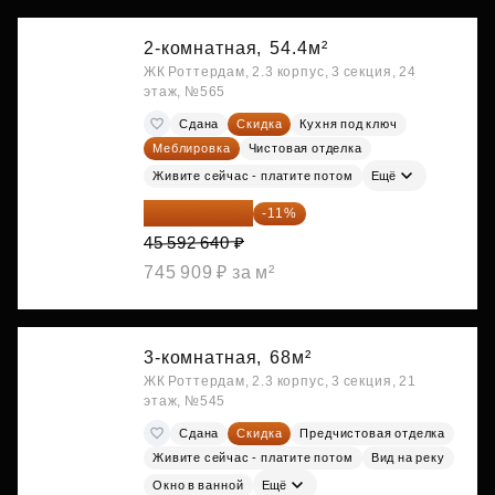
2-комнатная,
54.4м²
ЖК Роттердам, 2.3 корпус, 3 секция, 24
этаж, №565
Сдана
Скидка
Кухня под ключ
Меблировка
Чистовая отделка
Живите сейчас - платите потом
Ещё
40 577 450 ₽
-11%
45 592 640 ₽
745 909 ₽ за м²
3-комнатная,
68м²
ЖК Роттердам, 2.3 корпус, 3 секция, 21
этаж, №545
Сдана
Скидка
Предчистовая отделка
Живите сейчас - платите потом
Вид на реку
Окно в ванной
Ещё