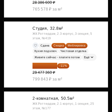
28 386 600 ₽
765 578 ₽ за м²
Студия,
32.8м²
ЖК Роттердам, 2.3 корпус, 3 секция, 5
этаж, №419
Сдана
Скидка
Меблировка
Кухня под ключ
Чистовая отделка
Живите сейчас - платите потом
Ещё
26 234 850 ₽
-11%
29 477 360 ₽
799 843 ₽ за м²
2-комнатная,
50.5м²
ЖК Роттердам, 2.1 корпус, 1 секция, 25
этаж, №177