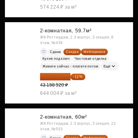
574 224 ₽ за м²
2-комнатная,
59.7м²
ЖК Роттердам, 2.3 корпус, 3 секция, 8
этаж, №439
Сдана
Скидка
Меблировка
Кухня под ключ
Чистовая отделка
Живите сейчас - платите потом
Ещё
38 447 039 ₽
-11%
43 198 920 ₽
644 004 ₽ за м²
2-комнатная,
60м²
ЖК Роттердам, 2.3 корпус, 3 секция, 22
этаж, №553
Сдана
Скидка
Меблировка