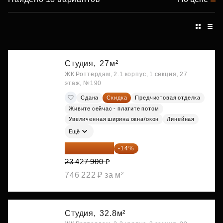
Студия,
27м²
ЖК Роттердам, 2.1 корпус, 1 секция, 27
этаж, №190
Сдана
Скидка
Предчистовая отделка
Живите сейчас - платите потом
Увеличенная ширина окна/окон
Линейная
Ещё
20 147 994 ₽
-14%
23 427 900 ₽
746 222 ₽ за м²
Студия,
32.8м²