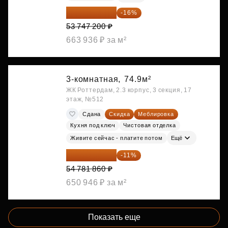
45 147 648 ₽
-16%
53 747 200 ₽
663 936 ₽ за м²
3-комнатная,
74.9м²
ЖК Роттердам, 2.3 корпус, 3 секция, 17
этаж, №512
Сдана
Скидка
Меблировка
Кухня под ключ
Чистовая отделка
Живите сейчас - платите потом
Ещё
48 755 855 ₽
-11%
54 781 860 ₽
650 946 ₽ за м²
Показать еще