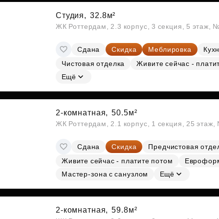
Студия,
32.8м²
ЖК Роттердам, 2.3 корпус, 3 секция, 5 этаж, 
Сдана
Скидка
Меблировка
Кухн
Чистовая отделка
Живите сейчас - плати
Ещё
2-комнатная,
50.5м²
ЖК Роттердам, 2.1 корпус, 1 секция, 25 этаж
Сдана
Скидка
Предчистовая отде
Живите сейчас - платите потом
Еврофор
Мастер-зона с санузлом
Ещё
2-комнатная,
59.8м²