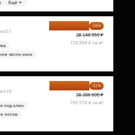
я
Ещё
23 645 126 ₽
-16%
, №557
28 148 960 ₽
720 888 ₽ за м²
лка
ное число окон
25 264 074 ₽
-11%
, №529
28 386 600 ₽
765 578 ₽ за м²
я под ключ
те потом