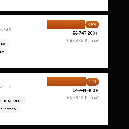
45 147 648 ₽
-16%
, №545
53 747 200 ₽
663 936 ₽ за м²
лка
ку
48 755 855 ₽
-11%
, №512
54 781 860 ₽
650 946 ₽ за м²
я под ключ
те потом