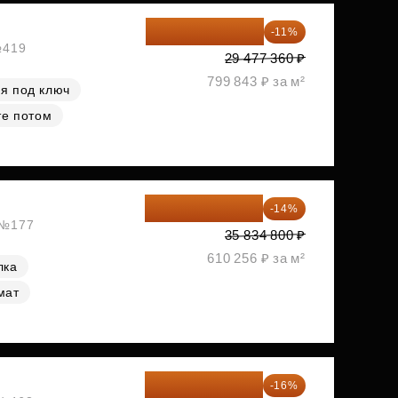
26 234 850 ₽
-11%
№419
29 477 360 ₽
799 843 ₽ за м²
я под ключ
те потом
30 817 928 ₽
-14%
, №177
35 834 800 ₽
610 256 ₽ за м²
лка
мат
34 338 595 ₽
-16%