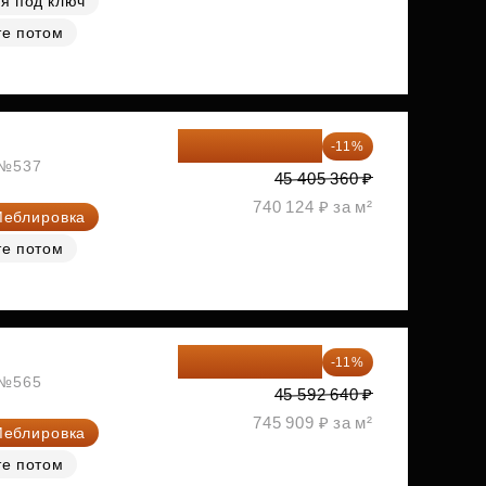
я под ключ
те потом
40 410 770 ₽
-11%
, №537
45 405 360 ₽
740 124 ₽ за м²
еблировка
те потом
40 577 450 ₽
-11%
, №565
45 592 640 ₽
745 909 ₽ за м²
еблировка
те потом