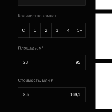
Рефинансирование
Количество комнат
С
1
2
3
4
5+
Площадь, м²
Стоимость, млн ₽