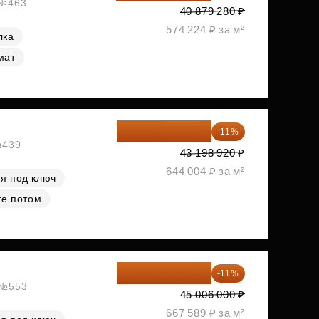
 №463
40 879 280 ₽
574 224 ₽ за м²
лка
мат
38 447 039 ₽
-11%
№439
43 198 920 ₽
644 004 ₽ за м²
я под ключ
те потом
40 055 340 ₽
-11%
, №553
45 006 000 ₽
667 589 ₽ за м²