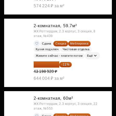
574 224 ₽ за м²
2-комнатная,
59.7м²
ЖК Роттердам, 2.3 корпус, 3 секция, 8
этаж, №439
Сдана
Скидка
Меблировка
Кухня под ключ
Чистовая отделка
Живите сейчас - платите потом
Ещё
38 447 039 ₽
-11%
43 198 920 ₽
644 004 ₽ за м²
2-комнатная,
60м²
ЖК Роттердам, 2.3 корпус, 3 секция, 22
этаж, №553
Сдана
Скидка
Меблировка