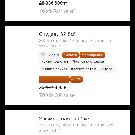
28 386 600 ₽
765 578 ₽ за м²
Студия,
32.8м²
ЖК Роттердам, 2.3 корпус, 3 секция, 5
этаж, №419
Сдана
Скидка
Меблировка
Кухня под ключ
Чистовая отделка
Живите сейчас - платите потом
Ещё
26 234 850 ₽
-11%
29 477 360 ₽
799 843 ₽ за м²
2-комнатная,
50.5м²
ЖК Роттердам, 2.1 корпус, 1 секция, 25
этаж, №177