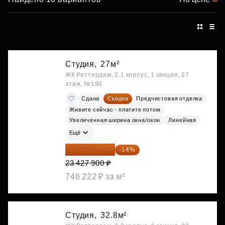
Студия,
27м²
ЖК Роттердам, 2.1 корпус, 1 секция, 27
этаж, №190
Сдана
Скидка
Предчистовая отделка
Живите сейчас - платите потом
Увеличенная ширина окна/окон
Линейная
Ещё
20 147 994 ₽
-14%
23 427 900 ₽
746 222 ₽ за м²
Студия,
32.8м²