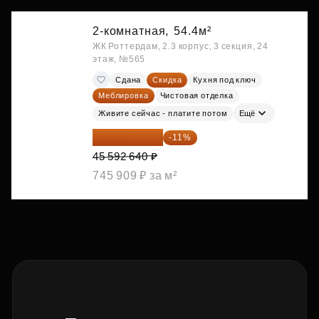
2-комнатная,
54.4м²
ЖК Роттердам, 2.3 корпус, 3 секция, 24
этаж, №565
Сдана
Скидка
Кухня под ключ
Меблировка
Чистовая отделка
Живите сейчас - платите потом
Ещё
40 577 450 ₽
-11%
45 592 640 ₽
745 909 ₽ за м²