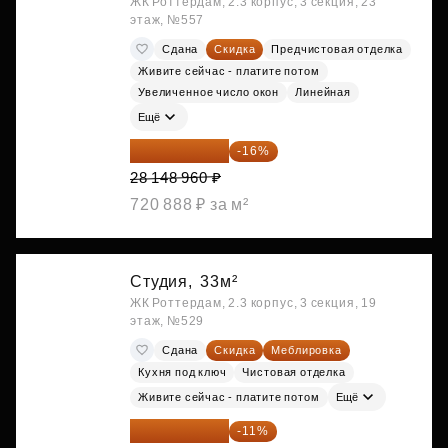
ЖК Роттердам, 2.3 корпус, 3 секция, 23
этаж, №557
Сдана
Скидка
Предчистовая отделка
Живите сейчас - платите потом
Увеличенное число окон
Линейная
Ещё
23 645 126 ₽
-16%
28 148 960 ₽
720 888 ₽ за м²
Студия,
33м²
ЖК Роттердам, 2.3 корпус, 3 секция, 19
этаж, №529
Сдана
Скидка
Меблировка
Кухня под ключ
Чистовая отделка
Живите сейчас - платите потом
Ещё
25 264 074 ₽
-11%