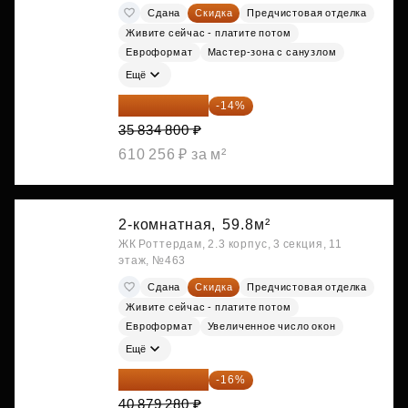
Сдана
Скидка
Предчистовая отделка
Живите сейчас - платите потом
Евроформат
Мастер-зона с санузлом
Ещё
30 817 928 ₽
-14%
35 834 800 ₽
610 256 ₽ за м²
2-комнатная,
59.8м²
ЖК Роттердам, 2.3 корпус, 3 секция, 11
этаж, №463
Сдана
Скидка
Предчистовая отделка
Живите сейчас - платите потом
Евроформат
Увеличенное число окон
Ещё
34 338 595 ₽
-16%
40 879 280 ₽