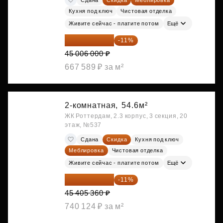
Кухня под ключ
Чистовая отделка
Живите сейчас - платите потом
Ещё
40 055 340 ₽
-11%
45 006 000 ₽
667 589 ₽ за м²
2-комнатная,
54.6м²
ЖК Роттердам, 2.3 корпус, 3 секция, 20
этаж, №537
Сдана
Скидка
Кухня под ключ
Меблировка
Чистовая отделка
Живите сейчас - платите потом
Ещё
40 410 770 ₽
-11%
45 405 360 ₽
740 124 ₽ за м²