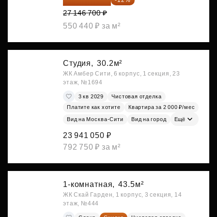
27 146 700 ₽
550 440 ₽ за м²
Студия,
30.2м²
ЖК Амбер Сити, 6 корпус, 1 секция, 23
этаж, №1694
3 кв 2029
Чистовая отделка
Платите как хотите
Квартира за 2 000 ₽/мес
Вид на Москва-Сити
Вид на город
Ещё
23 941 050 ₽
792 750 ₽ за м²
1-комнатная,
43.5м²
ЖК Скай Гарден, 1 корпус, 3 секция, 14
этаж, №444