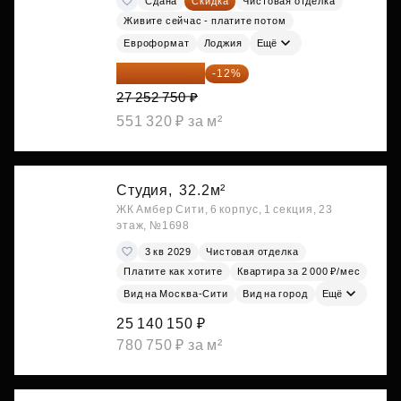
Сдана
Скидка
Чистовая отделка
Живите сейчас - платите потом
Евроформат
Лоджия
Ещё
23 982 420 ₽
-12%
27 252 750 ₽
551 320 ₽ за м²
Студия,
32.2м²
ЖК Амбер Сити, 6 корпус, 1 секция, 23
этаж, №1698
3 кв 2029
Чистовая отделка
Платите как хотите
Квартира за 2 000 ₽/мес
Вид на Москва-Сити
Вид на город
Ещё
25 140 150 ₽
780 750 ₽ за м²