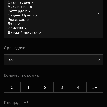
Скай Гарден
Архитектор
Роттердам
Сидней Прайм
Режиссер
Лэйк
Римский
Датский квартал
Срок сдачи
Все
Количество комнат
С
1
2
3
4
5+
Площадь, м²