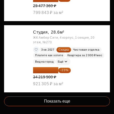
29 477 360 ₽
799 843 ₽ за м²
Студия,
28.6м²
ЖК Амбер Сити, 4 корпус, 1 секция, 20
этаж, №273
3 кв 2027
Скидка
Чистовая отделка
Платите как хотите
Квартира за 2 000 ₽/мес
Вид на город
Ещё
26 349 323 ₽
-23%
34 219 900 ₽
921 305 ₽ за м²
Показать еще