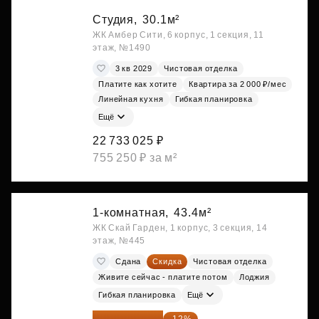
Студия,
30.1м²
ЖК Амбер Сити, 6 корпус, 1 секция, 11
этаж, №1490
3 кв 2029
Чистовая отделка
Платите как хотите
Квартира за 2 000 ₽/мес
Линейная кухня
Гибкая планировка
Ещё
22 733 025 ₽
755 250 ₽ за м²
1-комнатная,
43.4м²
ЖК Скай Гарден, 1 корпус, 3 секция, 14
этаж, №445
Сдана
Скидка
Чистовая отделка
Живите сейчас - платите потом
Лоджия
Гибкая планировка
Ещё
23 889 096 ₽
-12%