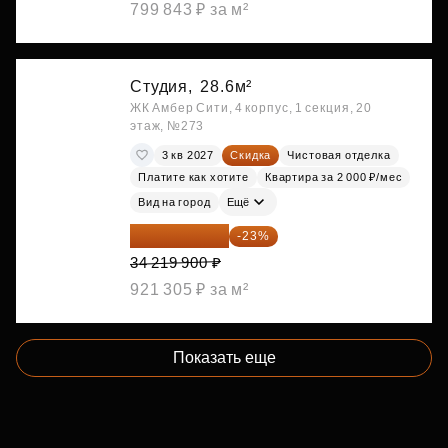
799 843 ₽ за м²
Студия,
28.6м²
ЖК Амбер Сити, 4 корпус, 1 секция, 20
этаж, №273
3 кв 2027
Скидка
Чистовая отделка
Платите как хотите
Квартира за 2 000 ₽/мес
Вид на город
Ещё
26 349 323 ₽
-23%
34 219 900 ₽
921 305 ₽ за м²
Показать еще