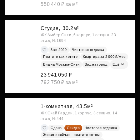
550 440 ₽ за м²
Студия,
30.2м²
ЖК Амбер Сити, 6 корпус, 1 секция, 23
этаж, №1694
3 кв 2029
Чистовая отделка
Платите как хотите
Квартира за 2 000 ₽/мес
Вид на Москва-Сити
Вид на город
Ещё
23 941 050 ₽
792 750 ₽ за м²
1-комнатная,
43.5м²
ЖК Скай Гарден, 1 корпус, 3 секция, 14
этаж, №444
Сдана
Скидка
Чистовая отделка
Живите сейчас - платите потом