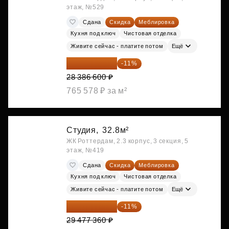
этаж, №529
Сдана
Скидка
Меблировка
Кухня под ключ
Чистовая отделка
Живите сейчас - платите потом
Ещё
25 264 074 ₽
-11%
28 386 600 ₽
765 578 ₽ за м²
Студия,
32.8м²
ЖК Роттердам, 2.3 корпус, 3 секция, 5
этаж, №419
Сдана
Скидка
Меблировка
Кухня под ключ
Чистовая отделка
Живите сейчас - платите потом
Ещё
26 234 850 ₽
-11%
29 477 360 ₽