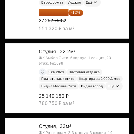
Евроформат
Лоджия
Ещё
23 982 420 ₽
-12%
27 252 750 ₽
551 320 ₽ за м²
Студия,
32.2м²
ЖК Амбер Сити, 6 корпус, 1 секция, 23
этаж, №1698
3 кв 2029
Чистовая отделка
Платите как хотите
Квартира за 2 000 ₽/мес
Вид на Москва-Сити
Вид на город
Ещё
25 140 150 ₽
780 750 ₽ за м²
Студия,
33м²
ЖК Роттердам, 2.3 корпус, 3 секция, 19