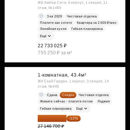
ЖК Амбер Сити, 6 корпус, 1 секция, 11
этаж, №1490
3 кв 2029
Чистовая отделка
Платите как хотите
Квартира за 2 000 ₽/мес
Линейная кухня
Гибкая планировка
Ещё
22 733 025 ₽
755 250 ₽ за м²
1-комнатная,
43.4м²
ЖК Скай Гарден, 1 корпус, 3 секция, 14
этаж, №445
Сдана
Скидка
Чистовая отделка
Живите сейчас - платите потом
Лоджия
Гибкая планировка
Ещё
23 889 096 ₽
-12%
27 146 700 ₽