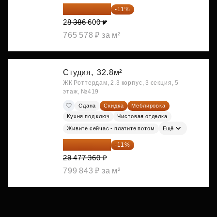
25 264 074 ₽
-11%
28 386 600 ₽
765 578 ₽ за м²
Студия,
32.8м²
ЖК Роттердам, 2.3 корпус, 3 секция, 5
этаж, №419
Сдана
Скидка
Меблировка
Кухня под ключ
Чистовая отделка
Живите сейчас - платите потом
Ещё
26 234 850 ₽
-11%
29 477 360 ₽
799 843 ₽ за м²