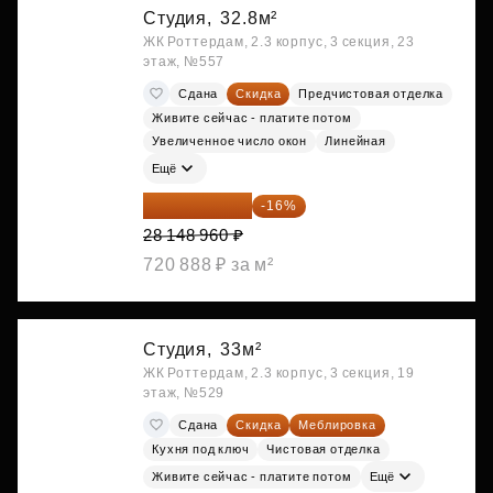
Студия,
32.8м²
ЖК Роттердам, 2.3 корпус, 3 секция, 23
этаж, №557
Сдана
Скидка
Предчистовая отделка
Живите сейчас - платите потом
Увеличенное число окон
Линейная
Ещё
23 645 126 ₽
-16%
28 148 960 ₽
720 888 ₽ за м²
Студия,
33м²
ЖК Роттердам, 2.3 корпус, 3 секция, 19
этаж, №529
Сдана
Скидка
Меблировка
Кухня под ключ
Чистовая отделка
Живите сейчас - платите потом
Ещё