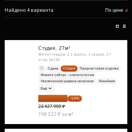
Найдено 4 варианта
По цене
Студия,
27м²
ЖК Роттердам, 2.1 корпус, 1 секция, 27
этаж, №190
Сдана
Скидка
Предчистовая отделка
Живите сейчас - платите потом
Увеличенная ширина окна/окон
Линейная
Ещё
20 147 994 ₽
-14%
23 427 900 ₽
746 222 ₽ за м²