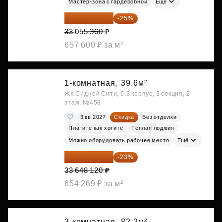
Мастер-зона с гардеробной
Ещё
24 791 520 ₽
-25%
33 055 360 ₽
657 600 ₽ за м²
1-комнатная,
39.6м²
ЖК Сидней Сити, 6.3 корпус, 3 секция, 2
этаж, №458
3 кв 2027
Скидка
Без отделки
Платите как хотите
Тёплая лоджия
Можно оборудовать рабочее место
Ещё
25 909 052 ₽
-23%
33 648 120 ₽
654 269 ₽ за м²
3-комнатная,
82.2м²