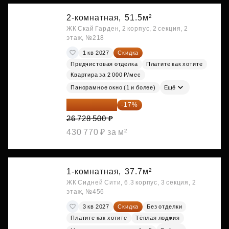
2-комнатная,
51.5м²
ЖК Скай Гарден, 2 корпус, 2 секция, 2
этаж, №218
1 кв 2027
Скидка
Предчистовая отделка
Платите как хотите
Квартира за 2 000 ₽/мес
Панорамное окно (1 и более)
Ещё
22 184 655 ₽
-17%
26 728 500 ₽
430 770 ₽ за м²
1-комнатная,
37.7м²
ЖК Сидней Сити, 6.3 корпус, 3 секция, 2
этаж, №456
3 кв 2027
Скидка
Без отделки
Платите как хотите
Тёплая лоджия