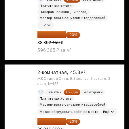
Платите как хотите
Панорамное окно (1 и более)
Мастер-зона с санузлом и гардеробной
Ещё
29 877 887 ₽
-23%
38 802 450 ₽
596 365 ₽ за м²
2-комнатная,
45.8м²
ЖК Сидней Сити, 6.3 корпус, 3 секция, 2
этаж, №455
3 кв 2027
Скидка
Без отделки
Платите как хотите
Мастер-зона с санузлом и гардеробной
Можно оборудовать рабочее место
Ещё
29 965 520 ₽
-23%