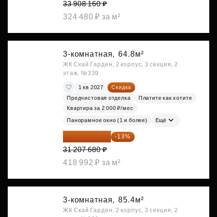
33 908 160 ₽
324 480 ₽ за м²
3-комнатная,
64.8м²
ЖК Скай Гарден, 2 корпус, 3 секция, 2
этаж, №339
1 кв 2027
Скидка
Предчистовая отделка
Платите как хотите
Квартира за 2 000 ₽/мес
Панорамное окно (1 и более)
Ещё
27 150 682 ₽
-13%
31 207 680 ₽
418 992 ₽ за м²
3-комнатная,
85.4м²
ЖК Скай Гарден, 2 корпус, 3 секция, 2