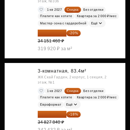
этаж, №336
1 кв 2027
Скидка
Без отделки
Платите как хотите
Квартира за 2 000 ₽/мес
Мастер-зона с гардеробной
Ещё
27 321 168 ₽
-20%
34 151 460 ₽
319 920 ₽ за м²
3-комнатная,
83.4м²
ЖК Скай Гарден, 2 корпус, 1 секция, 2
этаж, №1
1 кв 2027
Скидка
Без отделки
Платите как хотите
Квартира за 2 000 ₽/мес
Евроформат
Ещё
28 558 829 ₽
-18%
34 827 840 ₽
342 432 ₽ за м²