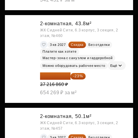
2-комнатная,
43.8м²
ЖК Сидней Сити, 6.3 корпус, 3 секция, 2
этаж, №460
3 кв 2027
Скидка
Без отделки
Платите как хотите
Мастер-зона с санузлом и гардеробной
Можно оборудовать рабочее место
Ещё
28 656 982 ₽
-23%
37 216 860 ₽
654 269 ₽ за м²
2-комнатная,
50.1м²
ЖК Сидней Сити, 6.3 корпус, 3 секция, 2
этаж, №457
3 кв 2027
Скидка
Без отделки