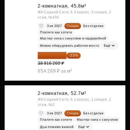
2-комнатная,
45.8м²
ЖК Сидней Сити, 6.3 корпус, 3 секция, 2
этаж, №455
3 кв 2027
Скидка
Без отделки
Платите как хотите
Мастер-зона с санузлом и гардеробной
Можно оборудовать рабочее место
Ещё
29 965 520 ₽
-23%
38 916 260 ₽
654 269 ₽ за м²
2-комнатная,
52.7м²
ЖК Сидней Сити, 6.1 корпус, 1 секция, 2
этаж, №2
3 кв 2027
Скидка
Без отделки
Платите как хотите
Мастер-зона с санузлом
Душ помимо ванной
Ещё