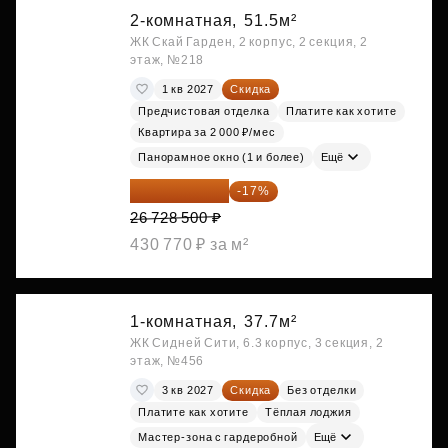
2-комнатная,
51.5м²
ЖК Скай Гарден, 2 корпус, 2 секция, 2
этаж, №218
1 кв 2027
Скидка
Предчистовая отделка
Платите как хотите
Квартира за 2 000 ₽/мес
Панорамное окно (1 и более)
Ещё
22 184 655 ₽
-17%
26 728 500 ₽
430 770 ₽ за м²
1-комнатная,
37.7м²
ЖК Сидней Сити, 6.3 корпус, 3 секция, 2
этаж, №456
3 кв 2027
Скидка
Без отделки
Платите как хотите
Тёплая лоджия
Мастер-зона с гардеробной
Ещё