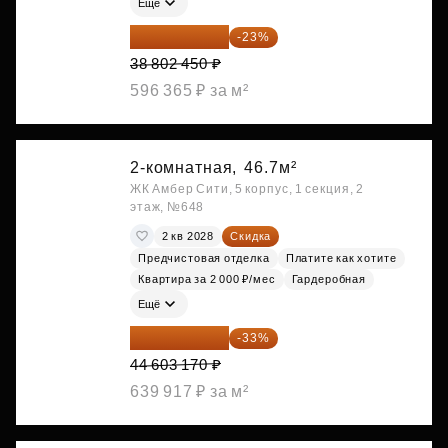
Ещё
29 877 887 ₽
-23%
38 802 450 ₽
596 365 ₽ за м²
2-комнатная,
46.7м²
ЖК Амбер Сити, 5 корпус, 1 секция, 2
этаж, №648
2 кв 2028
Скидка
Предчистовая отделка
Платите как хотите
Квартира за 2 000 ₽/мес
Гардеробная
Ещё
29 884 124 ₽
-33%
44 603 170 ₽
639 917 ₽ за м²