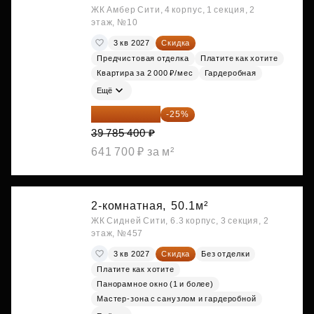
ЖК Амбер Сити, 4 корпус, 1 секция, 2
этаж, №10
3 кв 2027
Скидка
Предчистовая отделка
Платите как хотите
Квартира за 2 000 ₽/мес
Гардеробная
Ещё
29 839 050 ₽
-25%
39 785 400 ₽
641 700 ₽ за м²
2-комнатная,
50.1м²
ЖК Сидней Сити, 6.3 корпус, 3 секция, 2
этаж, №457
3 кв 2027
Скидка
Без отделки
Платите как хотите
Панорамное окно (1 и более)
Мастер-зона с санузлом и гардеробной