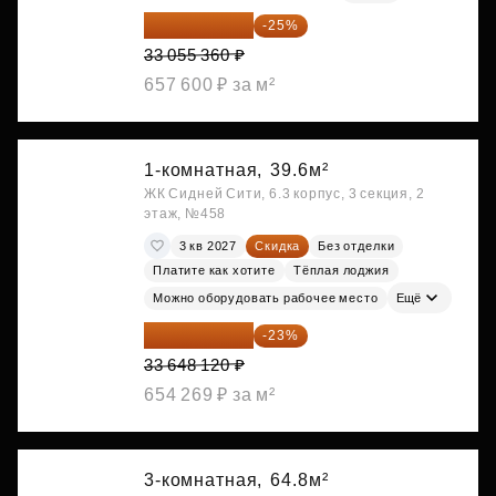
24 791 520 ₽
-25%
33 055 360 ₽
657 600 ₽ за м²
1-комнатная,
39.6м²
ЖК Сидней Сити, 6.3 корпус, 3 секция, 2
этаж, №458
3 кв 2027
Скидка
Без отделки
Платите как хотите
Тёплая лоджия
Можно оборудовать рабочее место
Ещё
25 909 052 ₽
-23%
33 648 120 ₽
654 269 ₽ за м²
3-комнатная,
64.8м²