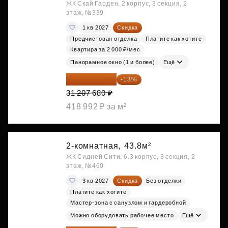
ЖК Скай Гарден, 2 корпус, 3 секция, 2
этаж, №339
1 кв 2027
Скидка
Предчистовая отделка
Платите как хотите
Квартира за 2 000 ₽/мес
Панорамное окно (1 и более)
Ещё
27 150 682 ₽
-13%
31 207 680 ₽
418 992 ₽ за м²
2-комнатная,
43.8м²
ЖК Сидней Сити, 6.3 корпус, 3 секция, 2
этаж, №460
3 кв 2027
Скидка
Без отделки
Платите как хотите
Мастер-зона с санузлом и гардеробной
Можно оборудовать рабочее место
Ещё