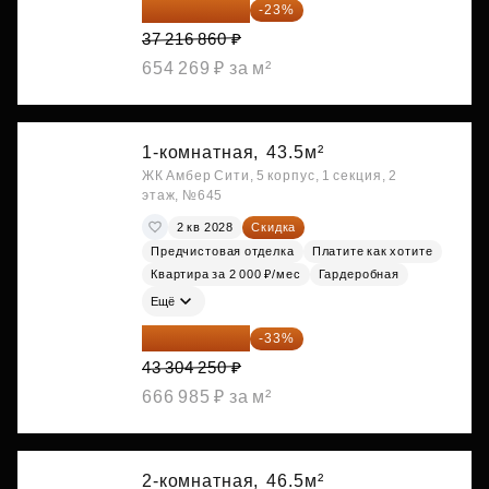
28 656 982 ₽
-23%
37 216 860 ₽
654 269 ₽ за м²
1-комнатная,
43.5м²
ЖК Амбер Сити, 5 корпус, 1 секция, 2
этаж, №645
2 кв 2028
Скидка
Предчистовая отделка
Платите как хотите
Квартира за 2 000 ₽/мес
Гардеробная
Ещё
29 013 848 ₽
-33%
43 304 250 ₽
666 985 ₽ за м²
2-комнатная,
46.5м²