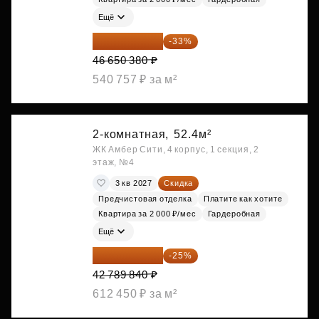
Ещё
31 255 755 ₽
-33%
46 650 380 ₽
540 757 ₽ за м²
2-комнатная,
52.4м²
ЖК Амбер Сити, 4 корпус, 1 секция, 2
этаж, №4
3 кв 2027
Скидка
Предчистовая отделка
Платите как хотите
Квартира за 2 000 ₽/мес
Гардеробная
Ещё
32 092 380 ₽
-25%
42 789 840 ₽
612 450 ₽ за м²