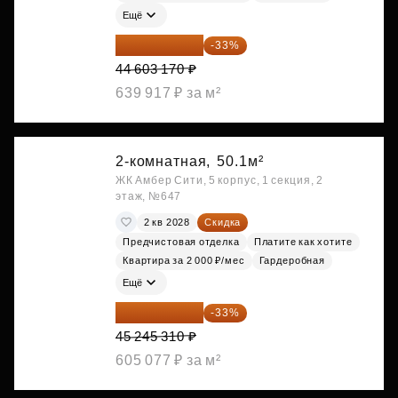
Ещё
29 884 124 ₽
-33%
44 603 170 ₽
639 917 ₽ за м²
2-комнатная,
50.1м²
ЖК Амбер Сити, 5 корпус, 1 секция, 2
этаж, №647
2 кв 2028
Скидка
Предчистовая отделка
Платите как хотите
Квартира за 2 000 ₽/мес
Гардеробная
Ещё
30 314 358 ₽
-33%
45 245 310 ₽
605 077 ₽ за м²