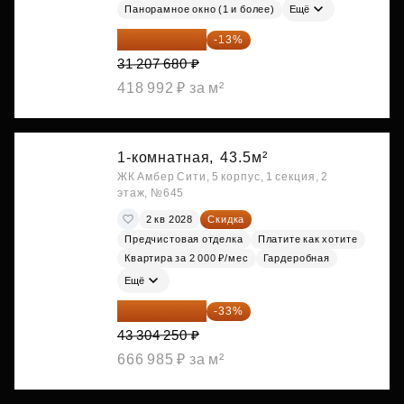
Панорамное окно (1 и более)
Ещё
27 150 682 ₽
-13%
31 207 680 ₽
418 992 ₽ за м²
1-комнатная,
43.5м²
ЖК Амбер Сити, 5 корпус, 1 секция, 2
этаж, №645
2 кв 2028
Скидка
Предчистовая отделка
Платите как хотите
Квартира за 2 000 ₽/мес
Гардеробная
Ещё
29 013 848 ₽
-33%
43 304 250 ₽
666 985 ₽ за м²