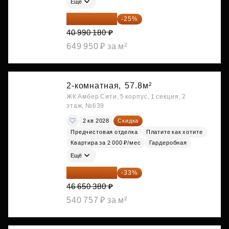
Ещё
30 742 635 ₽
-25%
40 990 180 ₽
649 950 ₽ за м²
2-комнатная,
57.8м²
ЖК Амбер Сити, 5 корпус, 1 секция, 2
этаж, №639
2 кв 2028
Скидка
Предчистовая отделка
Платите как хотите
Квартира за 2 000 ₽/мес
Гардеробная
Ещё
31 255 755 ₽
-33%
46 650 380 ₽
540 757 ₽ за м²