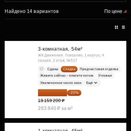
Найдено 14 вариантов
По цене
3-комнатная,
54м²
ЖК Движение. Говорово, 1 корпус, 4
секция, 2 этаж, №517
Сданы
Скидка
Предчистовая отделка
Живите сейчас - платите потом
Угловая
Увеличенное число окон
Ещё
15 327 360 ₽
-20%
19 159 200 ₽
283 840 ₽ за м²
1-комнатная,
45м²