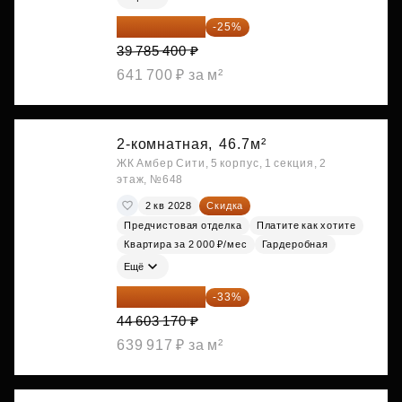
29 839 050 ₽
-25%
39 785 400 ₽
641 700 ₽ за м²
2-комнатная,
46.7м²
ЖК Амбер Сити, 5 корпус, 1 секция, 2
этаж, №648
2 кв 2028
Скидка
Предчистовая отделка
Платите как хотите
Квартира за 2 000 ₽/мес
Гардеробная
Ещё
29 884 124 ₽
-33%
44 603 170 ₽
639 917 ₽ за м²