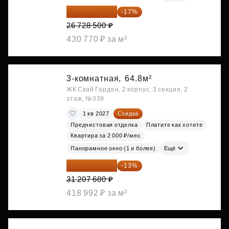
22 184 655 ₽
-17%
26 728 500 ₽
430 770 ₽ за м²
3-комнатная,
64.8м²
ЖК Скай Гарден, 2 корпус, 3 секция, 2
этаж, №339
1 кв 2027
Скидка
Предчистовая отделка
Платите как хотите
Квартира за 2 000 ₽/мес
Панорамное окно (1 и более)
Ещё
27 150 682 ₽
-13%
31 207 680 ₽
418 992 ₽ за м²