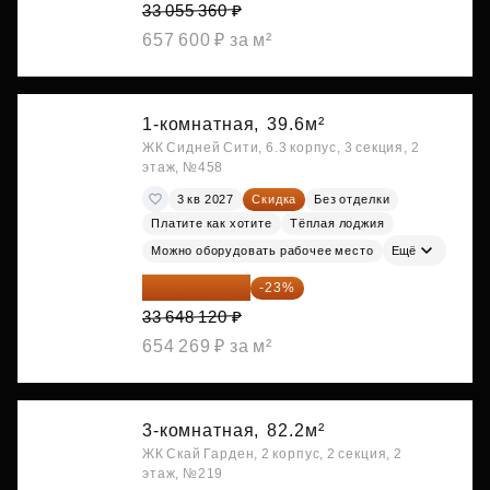
33 055 360 ₽
657 600 ₽ за м²
1-комнатная,
39.6м²
ЖК Сидней Сити, 6.3 корпус, 3 секция, 2
этаж, №458
3 кв 2027
Скидка
Без отделки
Платите как хотите
Тёплая лоджия
Можно оборудовать рабочее место
Ещё
25 909 052 ₽
-23%
33 648 120 ₽
654 269 ₽ за м²
3-комнатная,
82.2м²
ЖК Скай Гарден, 2 корпус, 2 секция, 2
этаж, №219