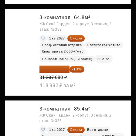
3-комнатная,
64.8м²
ЖК Скай Гарден, 2 корпус, 3 секция, 2
этаж, №339
1 кв 2027
Скидка
Предчистовая отделка
Платите как хотите
Квартира за 2 000 ₽/мес
Панорамное окно (1 и более)
Ещё
27 150 682 ₽
-13%
31 207 680 ₽
418 992 ₽ за м²
3-комнатная,
85.4м²
ЖК Скай Гарден, 2 корпус, 3 секция, 2
этаж, №336
1 кв 2027
Скидка
Без отделки