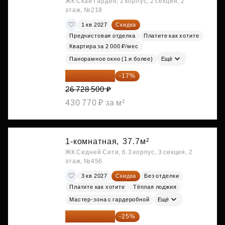
ЖК Скай Гарден, 2 корпус, 2 секция, 2
этаж, №218
1 кв 2027
Скидка
Предчистовая отделка
Платите как хотите
Квартира за 2 000 ₽/мес
Панорамное окно (1 и более)
Ещё
22 184 655 ₽
-17%
26 728 500 ₽
430 770 ₽ за м²
1-комнатная,
37.7м²
ЖК Сидней Сити, 6.3 корпус, 3 секция, 2
этаж, №456
3 кв 2027
Скидка
Без отделки
Платите как хотите
Тёплая лоджия
Мастер-зона с гардеробной
Ещё
24 791 520 ₽
-25%