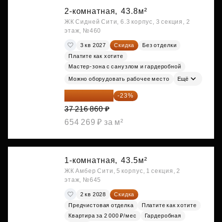
2-комнатная,
43.8м²
ЖК Сидней Сити, 6.3 корпус, 3 секция, 2
этаж, №460
3 кв 2027
Скидка
Без отделки
Платите как хотите
Мастер-зона с санузлом и гардеробной
Можно оборудовать рабочее место
Ещё
28 656 982 ₽
-23%
37 216 860 ₽
654 269 ₽ за м²
1-комнатная,
43.5м²
ЖК Амбер Сити, 5 корпус, 1 секция, 2
этаж, №645
2 кв 2028
Скидка
Предчистовая отделка
Платите как хотите
Квартира за 2 000 ₽/мес
Гардеробная