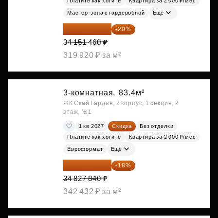
Платите как хотите
Квартира за 2 000 ₽/мес
Мастер-зона с гардеробной
Ещё
27 321 168 ₽
-20%
34 151 460 ₽
319 920 ₽ за м²
3-комнатная,
83.4м²
ЖК Скай Гарден, 2 корпус, 1 секция, 2
этаж, №1
1 кв 2027
Скидка
Без отделки
Платите как хотите
Квартира за 2 000 ₽/мес
Евроформат
Ещё
28 558 829 ₽
-18%
34 827 840 ₽
342 432 ₽ за м²