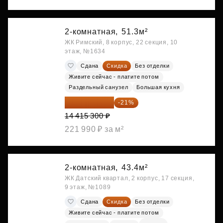
2-комнатная,
51.3м²
ЖК Римский, 8 корпус, 22 секция, 10
этаж, №1634
Сдана
Скидка
Без отделки
Живите сейчас - платите потом
Раздельный санузел
Большая кухня
11 388 087 ₽
-21%
14 415 300 ₽
221 990 ₽ за м²
2-комнатная,
43.4м²
ЖК Датский квартал, 2 корпус, 17 секция,
9 этаж, №1089
Сдана
Скидка
Без отделки
Живите сейчас - платите потом