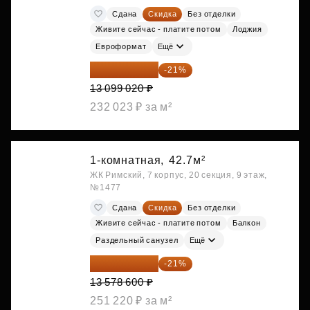
Сдана
Скидка
Без отделки
Живите сейчас - платите потом
Лоджия
Евроформат
Ещё
10 348 226 ₽
-21%
13 099 020 ₽
232 023 ₽ за м²
1-комнатная,
42.7м²
ЖК Римский, 7 корпус, 20 секция, 9 этаж,
№1477
Сдана
Скидка
Без отделки
Живите сейчас - платите потом
Балкон
Раздельный санузел
Ещё
10 727 094 ₽
-21%
13 578 600 ₽
251 220 ₽ за м²