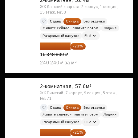
2-комнатная,
52.4м²
ЖК Датский квартал, 2 корпус, 1 секция,
15 этаж, №53
Сдана
Скидка
Без отделки
Живите сейчас - платите потом
Лоджия
Раздельный санузел
Ещё
12 588 576 ₽
-23%
16 348 800 ₽
240 240 ₽ за м²
2-комнатная,
57.6м²
ЖК Римский, 7 корпус, 9 секция, 5 этаж,
№571
Сдана
Скидка
Без отделки
Живите сейчас - платите потом
Лоджия
Раздельный санузел
Ещё
13 109 702 ₽
-21%