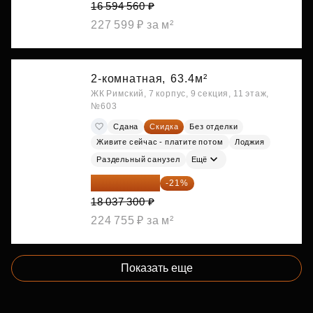
16 594 560 ₽
227 599 ₽ за м²
2-комнатная,
63.4м²
ЖК Римский, 7 корпус, 9 секция, 11 этаж,
№603
Сдана
Скидка
Без отделки
Живите сейчас - платите потом
Лоджия
Раздельный санузел
Ещё
14 249 467 ₽
-21%
18 037 300 ₽
224 755 ₽ за м²
Показать еще