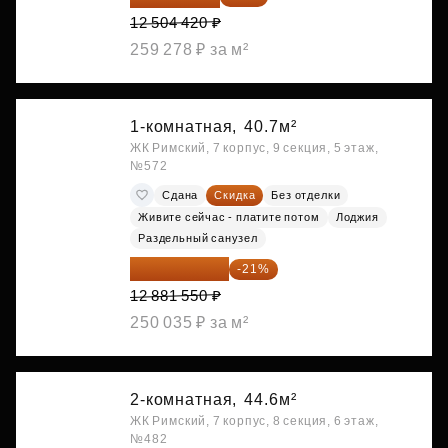
12 504 420 ₽
259 278 ₽ за м²
1-комнатная,
40.7м²
ЖК Римский, 7 корпус, 9 секция, 5 этаж,
№572
Сдана
Скидка
Без отделки
Живите сейчас - платите потом
Лоджия
Раздельный санузел
10 176 425 ₽
-21%
12 881 550 ₽
250 035 ₽ за м²
2-комнатная,
44.6м²
ЖК Римский, 7 корпус, 8 секция, 6 этаж,
№482