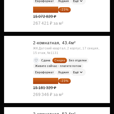
Евроформат
Лоджия
Ещё
11 606 071 ₽
-23%
15 072 820 ₽
267 421 ₽ за м²
2-комнатная,
43.4м²
ЖК Датский квартал, 2 корпус, 17 секция,
15 этаж, №1131
Сдана
Скидка
Без отделки
Живите сейчас - платите потом
Евроформат
Лоджия
Ещё
11 689 616 ₽
-23%
15 181 320 ₽
269 346 ₽ за м²