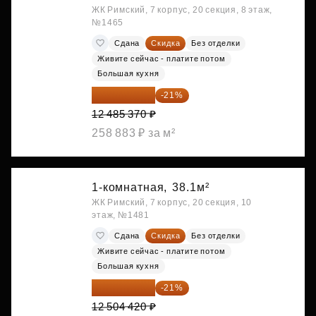
ЖК Римский, 7 корпус, 20 секция, 8 этаж,
№1465
Сдана
Скидка
Без отделки
Живите сейчас - платите потом
Большая кухня
9 863 442 ₽
-21%
12 485 370 ₽
258 883 ₽ за м²
1-комнатная,
38.1м²
ЖК Римский, 7 корпус, 20 секция, 10
этаж, №1481
Сдана
Скидка
Без отделки
Живите сейчас - платите потом
Большая кухня
9 878 492 ₽
-21%
12 504 420 ₽