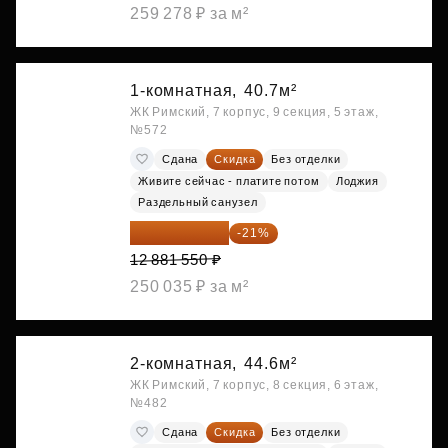
259 278 ₽ за м²
1-комнатная,
40.7м²
ЖК Римский, 7 корпус, 9 секция, 5 этаж,
№572
Сдана
Скидка
Без отделки
Живите сейчас - платите потом
Лоджия
Раздельный санузел
10 176 425 ₽
-21%
12 881 550 ₽
250 035 ₽ за м²
2-комнатная,
44.6м²
ЖК Римский, 7 корпус, 8 секция, 6 этаж,
№482
Сдана
Скидка
Без отделки