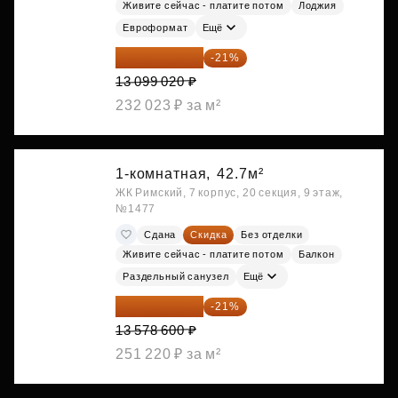
Живите сейчас - платите потом
Лоджия
Евроформат
Ещё
10 348 226 ₽
-21%
13 099 020 ₽
232 023 ₽ за м²
1-комнатная,
42.7м²
ЖК Римский, 7 корпус, 20 секция, 9 этаж,
№1477
Сдана
Скидка
Без отделки
Живите сейчас - платите потом
Балкон
Раздельный санузел
Ещё
10 727 094 ₽
-21%
13 578 600 ₽
251 220 ₽ за м²