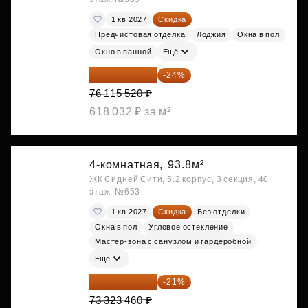
1 кв 2027
Скидка
Предчистовая отделка
Лоджия
Окна в пол
Окно в ванной
Ещё
57 847 795 ₽
-24%
76 115 520 ₽
618 032 ₽ за м²
4-комнатная,
93.8м²
ЖК Сидней Сити, 5.2 корпус, 3 секция, 40
этаж, №653
1 кв 2027
Скидка
Без отделки
Окна в пол
Угловое остекление
Мастер-зона с санузлом и гардеробной
Ещё
57 925 533 ₽
-21%
73 323 460 ₽