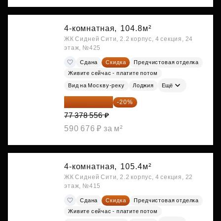
4-комнатная,
104.8м²
ЖК Сидней Сити, 2.2 корпус, 4 секция, 24
этаж, №425
Сдана
Скидка
Предчистовая отделка
Живите сейчас - платите потом
Вид на Москву-реку
Лоджия
Ещё
61 902 845 ₽
-20%
77 378 556 ₽
590 676 ₽ за м²
4-комнатная,
105.4м²
ЖК Сидней Сити, 2.2 корпус, 4 секция, 22
этаж, №415
Сдана
Скидка
Предчистовая отделка
Живите сейчас - платите потом