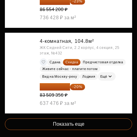
66 646 734 ₽
-23%
86 554 200 ₽
736 428 ₽ за м²
4-комнатная,
104.8м²
ЖК Сидней Сити, 2.2 корпус, 4 секция, 25
этаж, №432
Сдана
Скидка
Предчистовая отделка
Живите сейчас - платите потом
Вид на Москву-реку
Лоджия
Ещё
66 807 485 ₽
-20%
83 509 356 ₽
637 476 ₽ за м²
Показать еще