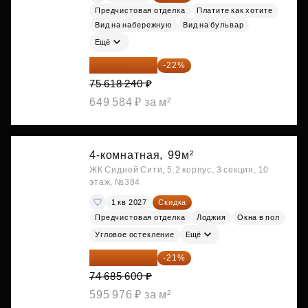
Предчистовая отделка
Платите как хотите
Вид на набережную
Вид на бульвар
Ещё
58 982 227 ₽
-22%
75 618 240 ₽
649 584 ₽ за м²
4-комнатная,
99м²
ЖК Сидней Сити, 5.2 корпус, 3 секция, 10
этаж, №384
1 кв 2027
Скидка
Предчистовая отделка
Лоджия
Окна в пол
Угловое остекление
Ещё
59 001 624 ₽
-21%
74 685 600 ₽
595 976 ₽ за м²