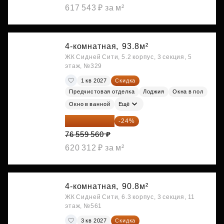
617 543 ₽ за м²
4-комнатная,
93.8м²
ЖК Сидней Сити, 5.2 корпус, 3 секция, 5
этаж, №329
1 кв 2027
Скидка
Предчистовая отделка
Лоджия
Окна в пол
Окно в ванной
Ещё
58 185 266 ₽
-24%
76 559 560 ₽
620 312 ₽ за м²
4-комнатная,
90.8м²
ЖК Сидней Сити, 6.3 корпус, 3 секция, 11
этаж, №561
3 кв 2027
Скидка