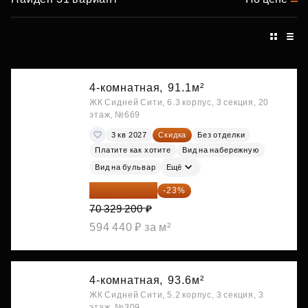
4-комнатная,
91.1м²
ЖК Сидней Сити, 6.3 корпус, 3 секция, 20
этаж, №669
3 кв 2027
Скидка
Без отделки
Платите как хотите
Вид на набережную
Вид на бульвар
Ещё
54 153 484 ₽
-23%
70 329 200 ₽
594 440 ₽ за м²
4-комнатная,
93.6м²
ЖК Сидней Сити, 5.2 корпус, 3 секция, 3
этаж, №309