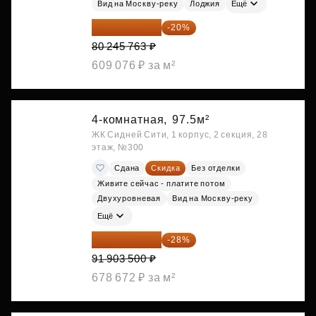
Вид на Москву-реку
Лоджия
Ещё
64 196 610 ₽
-20%
80 245 763 ₽
609 076 ₽ за м²
4-комнатная,
97.5м²
ЖК Сидней Сити, 1 корпус, 2 секция, 28
этаж, №300
Сдана
Скидка
Без отделки
Живите сейчас - платите потом
Двухуровневая
Вид на Москву-реку
Ещё
66 170 520 ₽
-28%
91 903 500 ₽
678 672 ₽ за м²