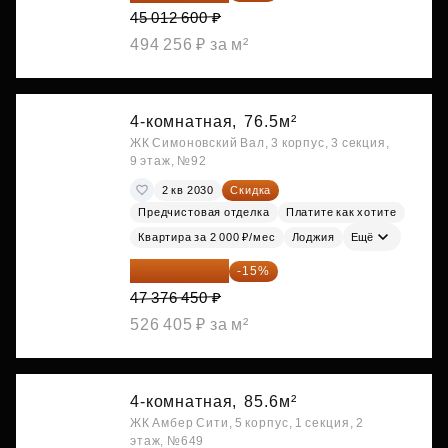
45 012 600 ₽
494 256 ₽ за м²
4-комнатная,
76.5м²
ЖК Симоновский Вал, 3 корпус, 3 секция,
9 этаж, №92
2 кв 2030
Скидка
Предчистовая отделка
Платите как хотите
Квартира за 2 000 ₽/мес
Лоджия
Ещё
40 269 983 ₽
-15%
47 376 450 ₽
526 405 ₽ за м²
4-комнатная,
85.6м²
ЖК Амбер Сити, 5 корпус, 1 секция, 2
этаж, №649