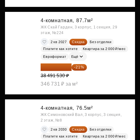
4-комнатная,
87.7м²
ЖК Скай Гарден, 3 корпус, 1 секция, 29
этаж, №224
2 кв 2027
Скидка
Без отделки
Платите как хотите
Квартира за 2 000 ₽/мес
Евроформат
Ещё
30 408 309 ₽
-21%
38 491 530 ₽
346 731 ₽ за м²
4-комнатная,
76.5м²
ЖК Симоновский Вал, 3 корпус, 3 секция,
2 этаж, №8
2 кв 2030
Скидка
Без отделки
Платите как хотите
Квартира за 2 000 ₽/мес