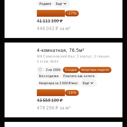
Лоджия
Ещё
34 122 213 ₽
-17%
41 111 100 ₽
446 042 ₽ за м²
4-комнатная,
76.5м²
ЖК Симоновский Вал, 3 корпус, 3 секция,
5 этаж, №44
2 кв 2030
Скидка
Квартира недели
Без отделки
Платите как хотите
Квартира за 2 000 ₽/мес
Ещё
36 589 644 ₽
-16%
43 559 100 ₽
478 296 ₽ за м²