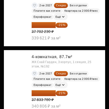
2 кв 2027
Скидка
Без отделки
Платите как хотите
Квартира за 2 000 ₽/мес
Евроформат
Ещё
29 784 762 ₽
-21%
37 702 230 ₽
339 621 ₽ за м²
4-комнатная,
87.7м²
ЖК Скай Гарден, 3 корпус, 1 секция, 25
этаж, №192
2 кв 2027
Скидка
Без отделки
Платите как хотите
Квартира за 2 000 ₽/мес
Евроформат
Ещё
29 888 686 ₽
-21%
37 833 780 ₽
340 806 ₽ за м²