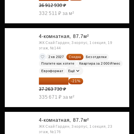
36 912 930 ₽
332 511 ₽ за м²
4-комнатная,
87.7м²
ЖК Скай Гарден, 3 корпус, 1 секция, 19
этаж, №144
2 кв 2027
Скидка
Без отделки
Платите как хотите
Квартира за 2 000 ₽/мес
Евроформат
Ещё
29 438 347 ₽
-21%
37 263 730 ₽
335 671 ₽ за м²
4-комнатная,
87.7м²
ЖК Скай Гарден, 3 корпус, 1 секция, 23
этаж, №176