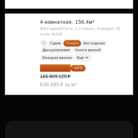
4-комнатная,
156.4м²
ЖК Сидней Сити, 2.2 корпус, 4 секция, 43
этаж, №542
Сдана
Скидка
Без отделки
Двухуровневая
Окно в ванной
Большая ванная
Ещё
99 545 472 ₽
-40%
165 909 120 ₽
636 480 ₽ за м²