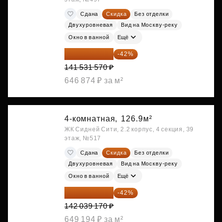
Сдана
Скидка
Без отделки
Двухуровневая
Вид на Москву-реку
Окно в ванной
Ещё
82 088 311 ₽
-42%
141 531 570 ₽
646 874 ₽ за м²
4-комнатная,
126.9м²
ЖК Сидней Сити, 2.2 корпус, 4 секция, 39
этаж, №517
Сдана
Скидка
Без отделки
Двухуровневая
Вид на Москву-реку
Окно в ванной
Ещё
82 382 719 ₽
-42%
142 039 170 ₽
649 194 ₽ за м²