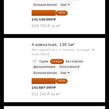
Большая ванная
Ещё
84 678 516 ₽
-40%
141 130 860 ₽
608 760 ₽ за м²
4-комнатная,
139.1м²
ЖК Сидней Сити, 2.2 корпус, 4 секция, 39
этаж, №519
Сдана
Скидка
Без отделки
Двухуровневая
Окно в ванной
Большая ванная
Ещё
85 012 356 ₽
-40%
141 687 260 ₽
611 160 ₽ за м²