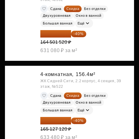
Сдана
Скидка
Без отделки
Двухуровневая
Окно в ванной
Большая ванная
Ещё
98 700 912 ₽
-40%
164 501 520 ₽
631 080 ₽ за м²
4-комнатная,
156.4м²
ЖК Сидней Сити, 2.2 корпус, 4 секция, 39
этаж, №522
Сдана
Скидка
Без отделки
Двухуровневая
Окно в ванной
Большая ванная
Ещё
99 076 272 ₽
-40%
165 127 120 ₽
633 480 ₽ за м²