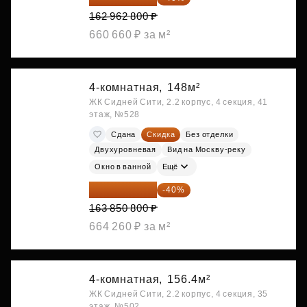
162 962 800 ₽
660 660 ₽ за м²
4-комнатная,
148м²
ЖК Сидней Сити, 2.2 корпус, 4 секция, 41
этаж, №528
Сдана
Скидка
Без отделки
Двухуровневая
Вид на Москву-реку
Окно в ванной
Ещё
98 310 480 ₽
-40%
163 850 800 ₽
664 260 ₽ за м²
4-комнатная,
156.4м²
ЖК Сидней Сити, 2.2 корпус, 4 секция, 35
этаж, №502