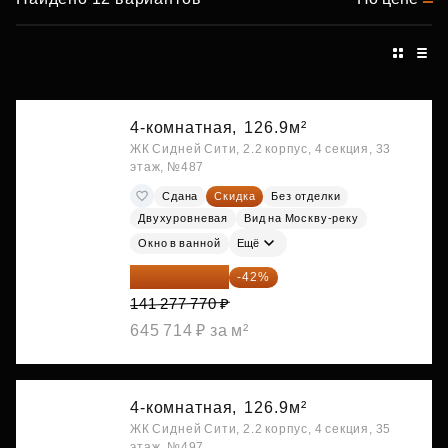
4-комнатная,
126.9м²
ЖК Сидней Сити, 2.2 корпус, 4 секция, 33
этаж, №487
Сдана
Скидка
Без отделки
Двухуровневая
Вид на Москву-реку
Окно в ванной
Ещё
81 941 107 ₽
-42%
141 277 770 ₽
645 714 ₽ за м²
4-комнатная,
126.9м²
ЖК Сидней Сити, 2.2 корпус, 4 секция, 35
этаж, №497