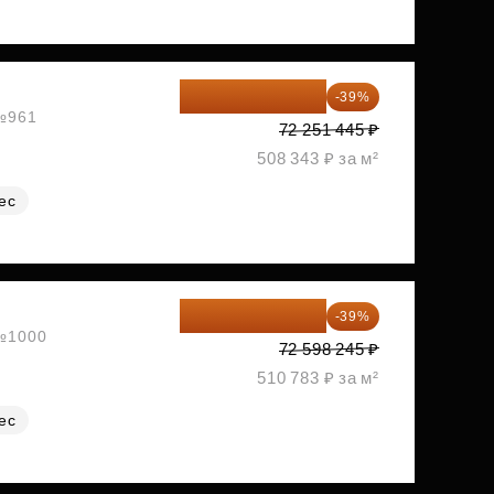
44 073 381 ₽
-39%
 №961
72 251 445 ₽
508 343 ₽ за м²
ес
44 284 929 ₽
-39%
 №1000
72 598 245 ₽
510 783 ₽ за м²
ес