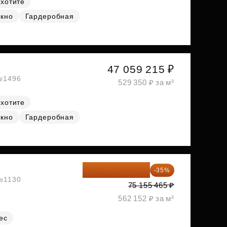
 хотите
окно
Гардеробная
47 059 215 ₽
 №1496
529 350 ₽ за м²
 хотите
окно
Гардеробная
48 851 052 ₽
-35%
 №1130
75 155 465 ₽
562 152 ₽ за м²
ес