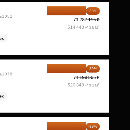
44 705 140 ₽
-39%
 №1052
73 287 115 ₽
514 443 ₽ за м²
ес
45 261 735 ₽
-39%
 №1078
74 199 565 ₽
520 849 ₽ за м²
ес
45 447 266 ₽
-39%