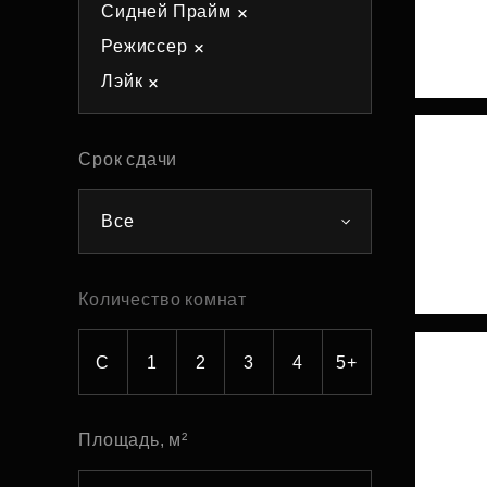
Сидней Прайм
Рефинансирование
Режиссер
Лэйк
Срок сдачи
Все
Количество комнат
С
1
2
3
4
5+
Площадь, м²