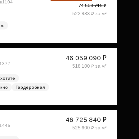
 №1104
74 503 715 ₽
522 983 ₽ за м²
ес
46 059 090 ₽
№1377
518 100 ₽ за м²
 хотите
окно
Гардеробная
46 725 840 ₽
№1445
525 600 ₽ за м²