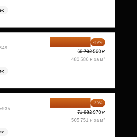
ес
41 908 562 ₽
-39%
№649
68 702 560 ₽
489 586 ₽ за м²
ес
43 848 612 ₽
-39%
 №935
71 882 970 ₽
505 751 ₽ за м²
ес