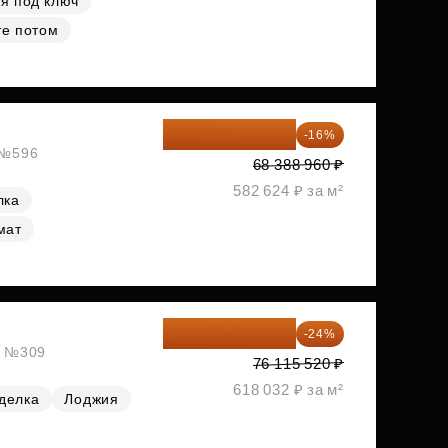
я под ключ
те потом
57 446 726 ₽
-16%
, №596
68 388 960 ₽
582 624 ₽ за м²
лка
мат
57 847 795 ₽
-24%
ж, №309
76 115 520 ₽
618 032 ₽ за м²
делка
Лоджия