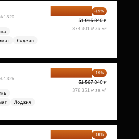
41 322 830 ₽
-19%
, №1320
51 015 840 ₽
374 301 ₽ за м²
лка
рмат
Лоджия
41 769 950 ₽
-19%
, №1325
51 567 840 ₽
378 351 ₽ за м²
лка
мат
Лоджия
42 217 070 ₽
-19%