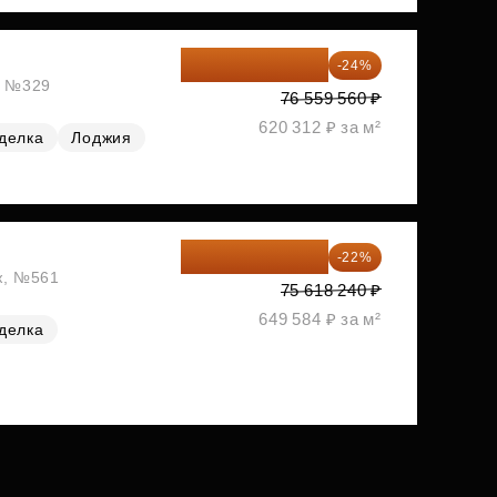
58 185 266 ₽
-24%
ж, №329
76 559 560 ₽
620 312 ₽ за м²
делка
Лоджия
58 982 227 ₽
-22%
аж, №561
75 618 240 ₽
649 584 ₽ за м²
делка