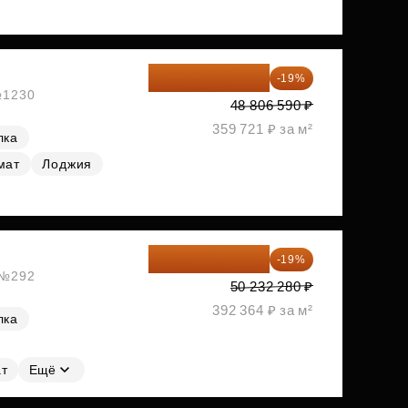
39 533 338 ₽
-19%
 №1230
48 806 590 ₽
359 721 ₽ за м²
лка
мат
Лоджия
40 688 147 ₽
-19%
, №292
50 232 280 ₽
392 364 ₽ за м²
лка
т
Ещё