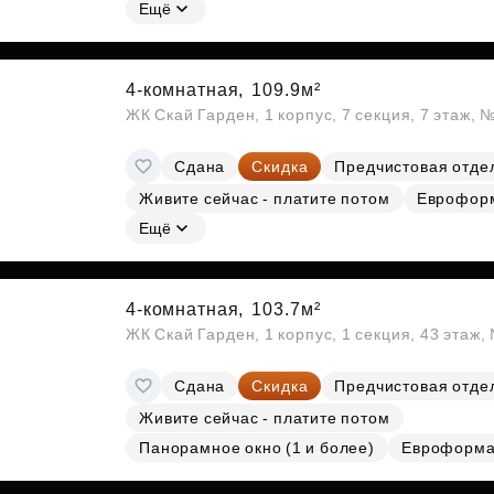
Субсидии
Ещё
4-комнатная,
109.9м²
ЖК Скай Гарден, 1 корпус, 7 секция, 7 этаж,
Сдана
Скидка
Предчистовая отде
Живите сейчас - платите потом
Еврофор
Ещё
4-комнатная,
103.7м²
ЖК Скай Гарден, 1 корпус, 1 секция, 43 этаж
Сдана
Скидка
Предчистовая отде
Живите сейчас - платите потом
Панорамное окно (1 и более)
Евроформа