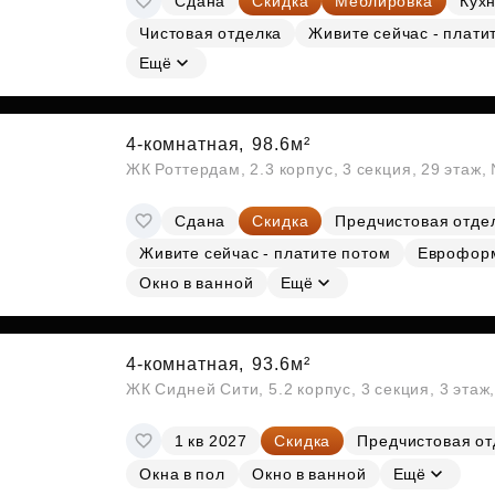
Сдана
Скидка
Меблировка
Кухн
Чистовая отделка
Живите сейчас - плати
Ещё
4-комнатная,
98.6м²
ЖК Роттердам, 2.3 корпус, 3 секция, 29 этаж
Сдана
Скидка
Предчистовая отде
Живите сейчас - платите потом
Еврофор
Окно в ванной
Ещё
4-комнатная,
93.6м²
ЖК Сидней Сити, 5.2 корпус, 3 секция, 3 эта
1 кв 2027
Скидка
Предчистовая от
Окна в пол
Окно в ванной
Ещё