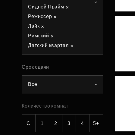
Сидней Прайм
Рефинансирование
Режиссер
Лэйк
Римский
Датский квартал
Срок сдачи
Все
Количество комнат
С
1
2
3
4
5+