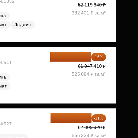
, №1335
52 119 840 ₽
382 401 ₽ за м²
лка
мат
Лоджия
52 035 824 ₽
-16%
, №541
61 947 410 ₽
525 084 ₽ за м²
лка
мат
55 188 829 ₽
-11%
, №527
62 009 920 ₽
556 339 ₽ за м²