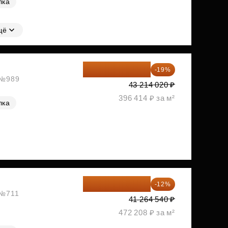
лка
щё
35 003 356 ₽
-19%
, №989
43 214 020 ₽
396 414 ₽ за м²
лка
36 312 795 ₽
-12%
 №711
41 264 540 ₽
472 208 ₽ за м²