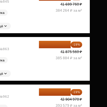
, №845
41 699 760 ₽
384 264 ₽ за м²
лка
щё
33 919 204 ₽
-19%
, №863
41 875 560 ₽
385 884 ₽ за м²
лка
щё
34 753 026 ₽
-19%
, №962
42 904 970 ₽
393 579 ₽ за м²