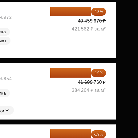
33 176 929 ₽
-18%
, №972
40 459 670 ₽
421 562 ₽ за м²
лка
мат
33 776 806 ₽
-19%
, №854
41 699 760 ₽
384 264 ₽ за м²
лка
щё
33 776 806 ₽
-19%