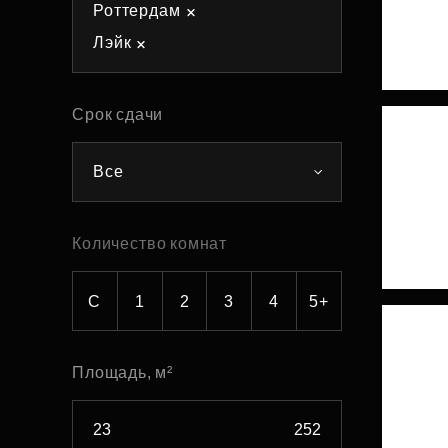
Роттердам
Рефинансирование
Лэйк
Срок сдачи
Все
Количество комнат
С
1
2
3
4
5+
Площадь, м²