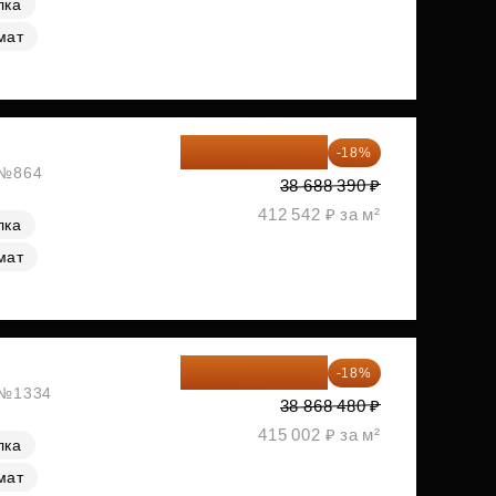
лка
мат
31 724 480 ₽
-18%
, №864
38 688 390 ₽
412 542 ₽ за м²
лка
мат
31 872 154 ₽
-18%
, №1334
38 868 480 ₽
415 002 ₽ за м²
лка
мат