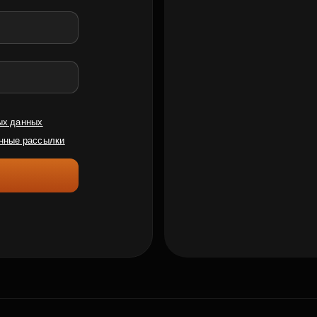
ых данных
нные рассылки