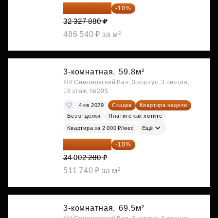
29 095 092 ₽
-10%
32 327 880 ₽
486 540 ₽ за м²
3-комнатная,
59.8м²
ЖК Симоновский Вал, 3 корпус, 3 секция,
19 этаж, №205
4 кв 2029
Скидка
Квартира недели
Без отделки
Платите как хотите
Квартира за 2 000 ₽/мес
Ещё
30 602 052 ₽
-10%
34 002 280 ₽
511 740 ₽ за м²
3-комнатная,
69.5м²