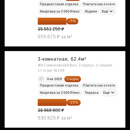
Предчистовая отделка
Платите как хотите
Квартира за 2 000 ₽/мес
Лоджия
Ещё
33 062 663 ₽
-7%
35 551 250 ₽
555 675 ₽ за м²
3-комнатная,
62.4м²
ЖК Симоновский Вал, 3 корпус, 3 секция,
17 этаж, №189
4 кв 2029
Скидка
Предчистовая отделка
Платите как хотите
Квартира за 2 000 ₽/мес
Терраса
Ещё
33 123 480 ₽
-15%
38 968 800 ₽
530 825 ₽ за м²