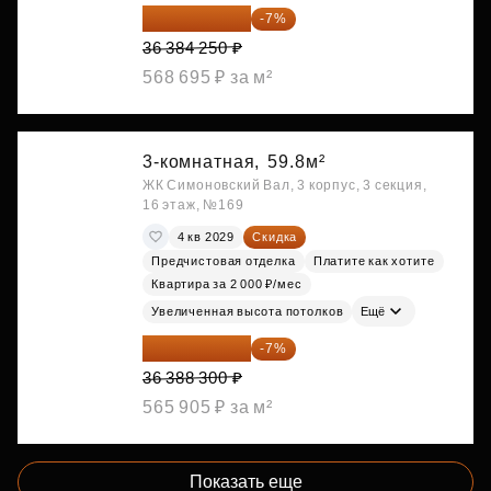
33 837 353 ₽
-7%
36 384 250 ₽
568 695 ₽ за м²
3-комнатная,
59.8м²
ЖК Симоновский Вал, 3 корпус, 3 секция,
16 этаж, №169
4 кв 2029
Скидка
Предчистовая отделка
Платите как хотите
Квартира за 2 000 ₽/мес
Увеличенная высота потолков
Ещё
33 841 119 ₽
-7%
36 388 300 ₽
565 905 ₽ за м²
Показать еще