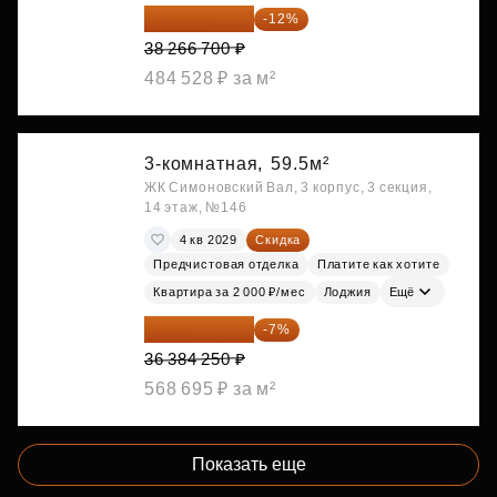
33 674 696 ₽
-12%
38 266 700 ₽
484 528 ₽ за м²
3-комнатная,
59.5м²
ЖК Симоновский Вал, 3 корпус, 3 секция,
14 этаж, №146
4 кв 2029
Скидка
Предчистовая отделка
Платите как хотите
Квартира за 2 000 ₽/мес
Лоджия
Ещё
33 837 353 ₽
-7%
36 384 250 ₽
568 695 ₽ за м²
Показать еще