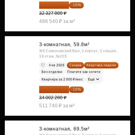
29 095 092 ₽
-10%
32 327 880 ₽
486 540 ₽ за м²
3-комнатная,
59.8м²
ЖК Симоновский Вал, 3 корпус, 3 секция,
19 этаж, №205
4 кв 2029
Скидка
Квартира недели
Без отделки
Платите как хотите
Квартира за 2 000 ₽/мес
Ещё
30 602 052 ₽
-10%
34 002 280 ₽
511 740 ₽ за м²
3-комнатная,
69.5м²