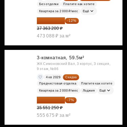
Без отделки
Платите как хотите
Квартира за 2 000 ₽/мес
Ещё
32 879 616 ₽
-12%
37 363 200 ₽
473 088 ₽ за м²
3-комнатная,
59.5м²
ЖК Симоновский Вал, 3 корпус, 3 секция,
9 этаж, №86
4 кв 2029
Скидка
Предчистовая отделка
Платите как хотите
Квартира за 2 000 ₽/мес
Лоджия
Ещё
33 062 663 ₽
-7%
35 551 250 ₽
555 675 ₽ за м²