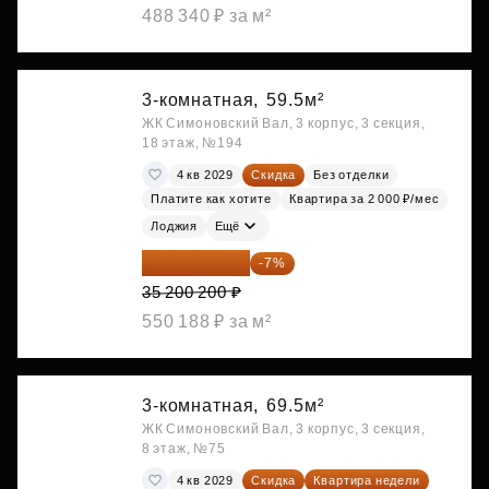
488 340 ₽ за м²
3-комнатная,
59.5м²
ЖК Симоновский Вал, 3 корпус, 3 секция,
18 этаж, №194
4 кв 2029
Скидка
Без отделки
Платите как хотите
Квартира за 2 000 ₽/мес
Лоджия
Ещё
32 736 186 ₽
-7%
35 200 200 ₽
550 188 ₽ за м²
3-комнатная,
69.5м²
ЖК Симоновский Вал, 3 корпус, 3 секция,
8 этаж, №75
4 кв 2029
Скидка
Квартира недели